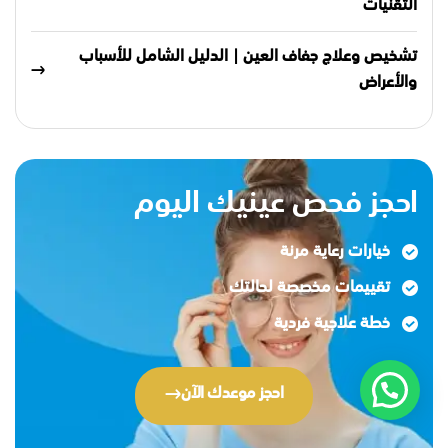
التقنيات
تشخيص وعلاج جفاف العين | الدليل الشامل للأسباب
والأعراض
احجز فحص عينيك اليوم
خيارات رعاية مرنة
تقييمات مخصصة لحالتك
خطة علاجية فردية
احجز موعدك الآن