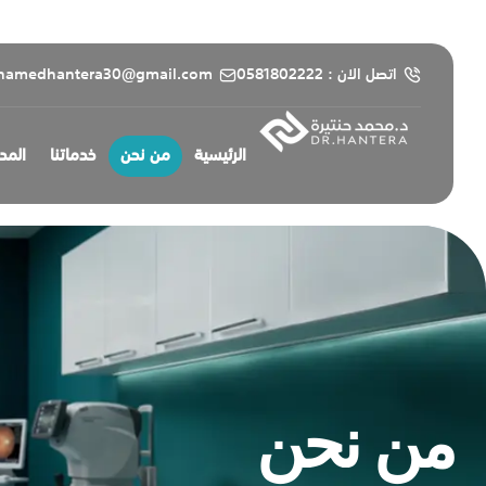
content
اتصل الان : 0581802222
hamedhantera30@gmail.com
الرئيسية
من نحن
خدماتنا
المد
من نحن