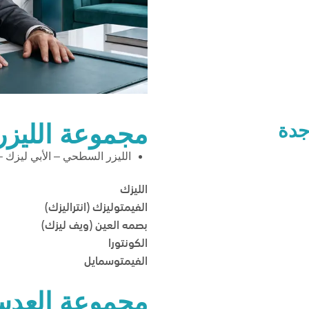
جدة
مجموعة الليزر
الليزر السطحي – الأبي ليزك – ترانس PRK –
الليزك
الفيمتوليزك (انتراليزك)
بصمه العين (ويف ليزك)
الكونتورا
الفيمتوسمايل
مجموعة العدس