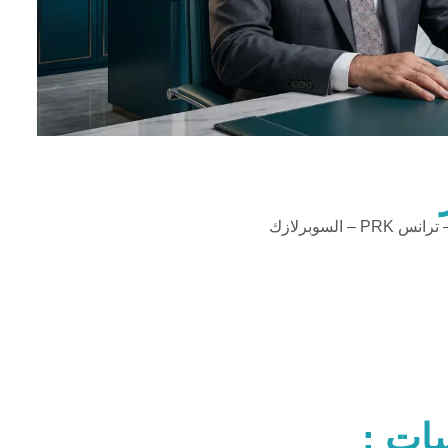
 السوبرلازك
ات :