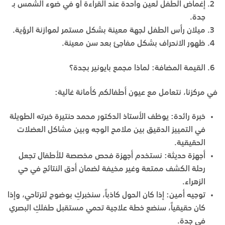
إغماض الطفل لعين واحدة عند القراءة أو في ضوء الشمس بـ
جدة
.
ميلان رأس الطفل لجهة معينة بشكل مستمر لموازنة الرؤية.
ظهور الانحراف بشكل مفاجئ بعد سن معينة.
القيمة المضافة: لماذا مجمع بايونير بجدة؟
في مركزنا، نتعامل مع عيون أطفالكم كأمانة غالية:
خبرة رائدة:
يوظف
الأستاذ الدكتور محمد حنتيرة
خبرته الطويلة
في التمييز الدقيق بين ملامح الوجه وبين مشاكل العضلات
الحقيقية.
أجهزة حديثة:
نستخدم أجهزة فحص مخصصة للأطفال تجعل
رحلة الكشف ممتعة وغير مخيفة لضمان أدق النتائج في
حي
الزهراء
.
توجيه أمين:
إذا كان الحول كاذباً، سنخبركِ بوضوح لترتاحي، وإذا
كان حقيقياً، سنضع خطة علاجية تحمي مستقبل طفلكِ البصري
في
جدة
.