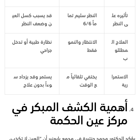
تأثيره عل
النظر سليم تما
قد يسبب كسل العي
ى النظر
ماً 6/6
ن وضعف النظر
العلاج ال
الانتظار والنمو
نظارة طبية أو تدخل
مطللو
فقط
جراحي
ب
الاستمرا
يختفي تلقائياً م
يستمر وقد يزداد س
رية
ع الوقت
وءاً بدون علاج
أهمية الكشف المبكر في
مركز عين الحكمة
يؤكد الدكتور محمد حنتيرة في
مجمع بايونير
أن “العين لا تكذب،