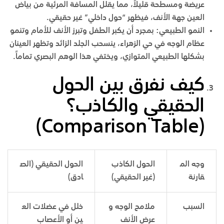
عريضة ومسطحة قليلاً، مما يقلل المسافة المرئية من بياض
العين جهة الأنف، فيظهر “حول داخلي” غير حقيقي.
النمو الطبيعي:
بمجرد أن يكبر الطفل وتبرز الأنف للأمام وتنمو
عظام الوجه في
حي الزهراء
، ينسحب الجلد الزائد وتظهر العينان
بشكلها الطبيعي المتوازي، ويختفي هذا الوهم البصري تماماً.
كيف نفرق بين الحول
الحقيقي والكاذب؟
)
Comparison Table
(
وجه الم
الحول الكاذب
الحول الحقيقي (الص
قارنة
(غير الحقيقي)
ادق)
السبب
ملامح الوجه و
خلل في عضلات الع
عرض الأنف
ين أو الأعصاب