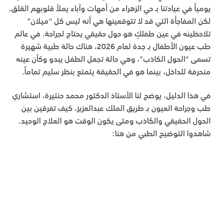
يومياً في عيادتنا بـ
حي الزهراء
من أمهات وآباء يملأ قلوبهم القلق.
لكن المفاجأة التي قد لا تتوقعينها هي أنه ليس كل “ميلان”
تلاحظينه في عين طفلكِ هو حول حقيقي يحتاج لجراحة. في عالم
طب عيون الأطفال بـ
جدة
لعام 2026، هناك حالة طبية شهيرة
تسمى “الحول الكاذب”، وهي حالة تجعل الطفل يبدو وكأن عينه
منحرفة للداخل، بينما هو في الحقيقة يتمتع بنظر سليم تماماً.
في هذا الدليل، يوضح لنا
الأستاذ الدكتور محمد حنتيرة
، استشاري
طب وجراحة العيون بـ
طريق الملك عبدالعزيز
، كيف تفرقين بين
الحول الحقيقي والكاذب ومتى يكون الوقت هو العلاج الوحيد.
شاهدوا التوضيح الطبي من هنا: