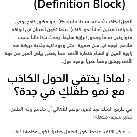
)
Definition Block
(
الحول الكاذب (
Pseudostrabismus
):
هو مظهر خادع يوحي
بانحراف العينين (غالباً نحو الأنف)، بينما تكون العينان في الواقع
متوازيتين تماماً ومحور الرؤية سليماً. يحدث هذا غالباً بسبب
ملامح الوجه في سن صغيرة، مثل وجود ثنية جلدية عريضة عند
زاوية العين أو اتساع قنطرة الأنف، مما يغطي بياض العين من جهة
الأنف ويخلق وهماً بصرياً بوجود حول.
لماذا يختفي الحول الكاذب
مع نمو طفلكِ في جدة؟
في
طريق الملك عبدالعزيز
، نوضح للأهالي أن ملامح وجه الطفل
تتغير بسرعة مذهلة:
عرض الأنف:
عندما يكون الطفل صغيراً، تكون عظمة الأنف