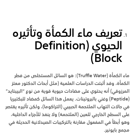
تعريف ماء الكمأة وتأثيره
الحيوي
(Definition
Block)
ماء الكمأة
(Truffle Water):
هو السائل المستخلص من فطر
الكمأة، وقد أثبتت الدراسات العلمية (مثل أبحاث الدكتور معتز
المرزوقي) أنه يحتوي على مضادات حيوية قوية من نوع “البيبتايد”
(Peptide) وغني بالبروتينات. يعمل هذا السائل كمضاد للبكتيريا
في حالات التهاب الملتحمة الحبيبي (التراكوما)، ولكن تأثيره يقتصر
على السطح الخارجي للعين (الملتحمة) ولا ينفذ للأجزاء الداخلية،
وهو أبطأ في المفعول مقارنة بالتركيبات الصيدلانية الحديثة في
مجمع بايونير
.