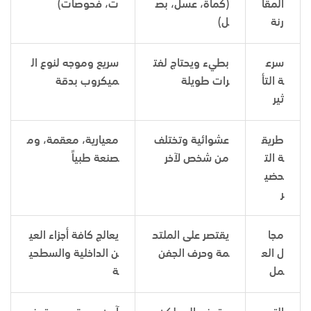
المقا
(كمأة، عسل، بص
ت، فحوصات)
رنة
ل)
سرع
بطيء ويحتاج لفت
سريع وموجه لنوع ال
ة التأ
رات طويلة
ميكروب بدقة
ثير
طريق
عشوائية وتختلف
معيارية، معقمة، وم
ة الت
من شخص لآخر
صنعة طبياً
حضي
ر
مجا
يقتصر على الملتح
يعالج كافة أجزاء العي
ل الع
مة وحرف الجفن
ن الداخلية والسطحي
مل
ة