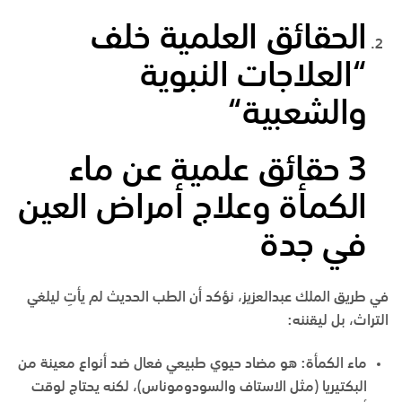
الحقائق العلمية خلف
“العلاجات النبوية
والشعبية
“
3 حقائق علمية عن ماء
الكمأة وعلاج أمراض العين
في جدة
في
طريق الملك عبدالعزيز
، نؤكد أن الطب الحديث لم يأتِ ليلغي
التراث، بل ليقننه:
ماء الكمأة
:
هو مضاد حيوي طبيعي فعال ضد أنواع معينة من
البكتيريا (مثل الاستاف والسودوموناس)، لكنه يحتاج لوقت