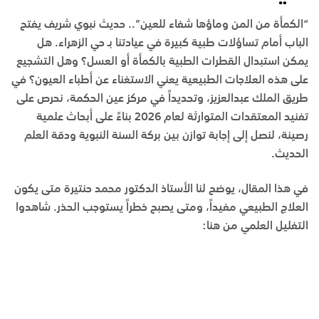
“الكمأة من المن وماؤها شفاء للعين”.. حديث نبوي شريف يفتح
الباب أمام تساؤلات طبية كبيرة في عيادتنا بـ
حي الزهراء
. هل
يمكن استبدال القطرات الطبية بالكمأة أو العسل؟ وهل التشجيع
على هذه العلاجات الطبيعية يعني الاستغناء عن أطباء العيون؟ في
طريق الملك عبدالعزيز
، وتحديداً في
مركز عين الحكمة
، نحرص على
تفنيد المعتقدات المتوارثة لعام 2026 بناءً على أبحاث علمية
رصينة، لنصل إلى إجابة توازن بين بركة السنة النبوية ودقة العلم
الحديث.
في هذا المقال، يوضح لنا
الأستاذ الدكتور محمد حنتيرة
متى يكون
العلاج الطبيعي مفيداً، ومتى يصبح خطراً يستوجب الحذر. شاهدوا
التفليل العلمي من هنا: