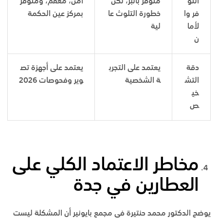
التو
متوفر بالبر، لكن
آمن، معقم، ومتوفر
فر وا
خطورة التلوث عا
بمركز عين الحكمة
لأما
لية
ن
دقة
يعتمد على التجرب
يعتمد على أجهزة تص
التش
ة الشخصية
وير وفحوصات 2026
خي
ص
مخاطر الاعتماد الكلي على
العطارين في جدة
يوضح الدكتور محمد حنتيرة في
مجمع بايونير
أن المشكلة ليست