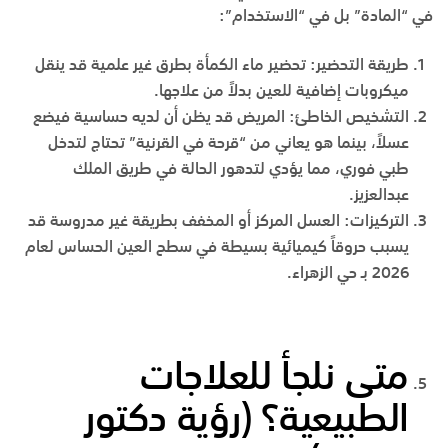
في “المادة” بل في “الاستخدام”:
طريقة التحضير
:
تحضير ماء الكمأة بطرق غير علمية قد ينقل
ميكروبات إضافية للعين بدلاً من علاجها.
التشخيص الخاطئ
:
المريض قد يظن أن لديه حساسية فيضع
عسلاً، بينما هو يعاني من “قرحة في القرنية” تحتاج لتدخل
طبي فوري، مما يؤدي لتدهور الحالة في
طريق الملك
عبدالعزيز
.
التركيزات
:
العسل المركز أو المخفف بطريقة غير مدروسة قد
يسبب حروقاً كيميائية بسيطة في سطح العين الحساس لعام
2026 بـ
حي الزهراء
.
متى نلجأ للعلاجات
الطبيعية؟ (رؤية دكتور