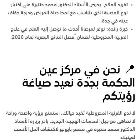
تفريد العلاج:
يحرص
الأستاذ الدكتور محمد حنتيرة
على اختيار
نوع العدسة الذي يتناسب مع نمط حياة المريض ودرجة جفاف
عينه في
جدة
.
خبرة رائدة:
نوفر لمرضانا أحدث ما توصل إليه العلم في علاج
القرنية المخروطية لضمان أفضل النتائج البصرية لعام 2026.
📍
نحن
في
مركز
عين
الحكمة
بجدة
نعيد
صياغة
رؤيتكم
لا تدع القرنية المخروطية تقيد حياتك. استمتع برؤية واضحة وراحة
لا تضاهى مع جيل العدسات الهجينة الجديد. بادر بزيارة الأستاذ
الدكتور محمد حنتيرة في
مجمع بايونير
لاكتشاف الحل الأنسب
لعينيك.