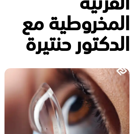
القرنية
المخروطية مع
الدكتور حنتيرة