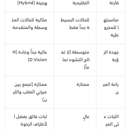
قارنة
التقليدية
هجينة
(Hybrid)
مناسبته
للحالات البسيط
مثالية للحالات المت
ا للمخرو
ة جداً فقط
وسطة والمتقدمة
طية
جودة الر
متوسطة (لا تع
عالية جداً وحادة
(H
ؤية
الج التشوه تما
D Vision)
ماً)
راحة العي
ممتازة
ممتازة (تجمع بين
ن
ميزتي الصلب واللي
ن)
الثبات ع
عالٍ
ثبات فائق بفضل ا
لى العي
لأطراف الرخوة