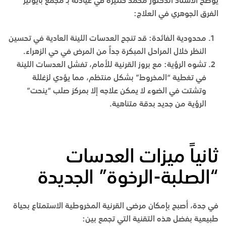
يوضح
الأستاذ الدكتور محمد حنتيرة
في عيادته بـ
مجمع بايونير
الفرق الجوهري في العلاج:
محدودية الفائدة:
قد تنجح العدسات اللينة العادية في تحسين
النظر خلال المراحل المبكرة جداً من المرض في
حي الزهراء
.
تشوه الرؤية:
مع بروز القرنية للأمام، تفشل العدسات اللينة
في تغطية “المخروط” بشكل منتظم، مما يؤدي لزغللة
وتشتت في الضوء لا يمكن علاجه إلا بمركز صلب “ينحت”
الرؤية من جديد بدقة متناهية.
ثانياً ميزات العدسات
“الصلبة-الرخوة” الجديدة
في
جدة
، أصبح بإمكان مرضى القرنية المخروطية الاستمتاع بحياة
طبيعية بفضل هذه التقنية التي تجمع بين: