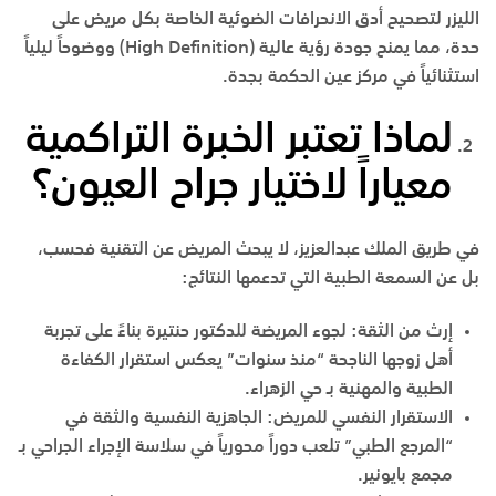
الليزر لتصحيح أدق الانحرافات الضوئية الخاصة بكل مريض على
حدة، مما يمنح جودة رؤية عالية (High Definition) ووضوحاً ليلياً
استثنائياً في
مركز عين الحكمة بجدة
.
لماذا تعتبر الخبرة التراكمية
معياراً لاختيار جراح العيون؟
في
طريق الملك عبدالعزيز
، لا يبحث المريض عن التقنية فحسب،
بل عن السمعة الطبية التي تدعمها النتائج:
إرث من الثقة
:
لجوء المريضة للدكتور حنتيرة بناءً على تجربة
أهل زوجها الناجحة “منذ سنوات” يعكس استقرار الكفاءة
الطبية والمهنية بـ
حي الزهراء
.
الاستقرار النفسي للمريض
:
الجاهزية النفسية والثقة في
“المرجع الطبي” تلعب دوراً محورياً في سلاسة الإجراء الجراحي بـ
مجمع بايونير
.