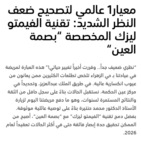
معيار1 عالمي لتصحيح ضعف
النظر الشديد: تقنية الفيمتو
ليزك المخصصة “بصمة
العين
“
“نظري ضعيف جداً.. وقررت أخيراً تغيير حياتي!” هذه العبارة لمريضة
في عيادتنا بـ
حي الزهراء
تلخص تطلعات الكثيرين ممن يعانون من
عيوب انكسارية عالية. في
طريق الملك عبدالعزيز
، وتحديداً في
مركز عين الحكمة
، نستقبل الحالات بناءً على سجل حافل من الثقة
والنتائج المستمرة لسنوات، وهو ما دفع مريضتنا اليوم لزيارة
الأستاذ الدكتور محمد حنتيرة
بناءً على توصية عائلية موثوقة.
بفضل دمج تقنية “الفيمتو ليزك” مع “بصمة العين”، أصبح من
الممكن تحقيق حدة إبصار فائقة حتى في أكثر الحالات تعقيداً لعام
2026.