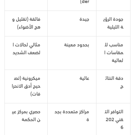
der)
جودة الرؤي
جيدة
فائقة (تقليل و
ة الليلية
هج الأضواء)
مناسب لل
بحدود معينة
مثالي لحالات ا
مقاسات ا
لضعف الشديد
لعالية
دقة النتائ
عالية
ميكرونية (تص
ج
حيح أدق الانحرا
فات)
التوافر الت
مراكز متعددة بجد
حصري بمركز عي
قني 202
ة
ن الحكمة
6