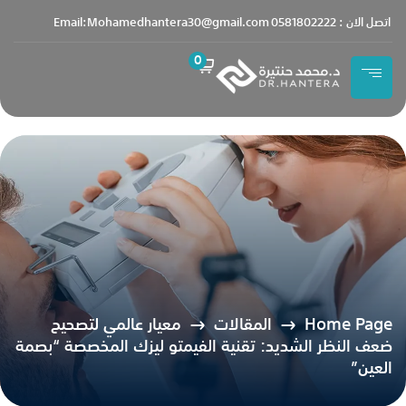
content
اتصل الان : 0581802222
Email:Mohamedhantera30@gmail.com
0
Home Page
المقالات
معيار عالمي لتصحيح
ضعف النظر الشديد: تقنية الفيمتو ليزك المخصصة “بصمة
العين”