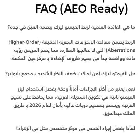
FAQ (AEO Ready)
ما هي الفائدة العلمية لربط الفيمتو ليزك ببصمة العين في جدة؟
الربط يضمن معالجة الانحرافات البصرية الدقيقة (Higher-Order
Aberrations) التي لا تعالجها النظارة، مما يمنح المريض رؤية
حادة وواضحة جداً في جميع ظروف الإضاءة بـ
مركز عين الحكمة
.
هل الفيمتو ليزك آمن لحالات ضعف النظر الشديد بـ مجمع بايونير؟
نعم، يعتبر من أكثر الإجراءات أماناً ودقة بفضل استخدام ليزر
الفيمتو ثانية في تكوين السديلة القرنية، مما يحافظ على نسيج
القرنية ويسمح بتصحيح درجات عالية بأمان لعام 2026 بـ
طريق
الملك عبدالعزيز
.
لماذا يفضل إجراء الفحص في مركز متخصص مثل حي الزهراء؟