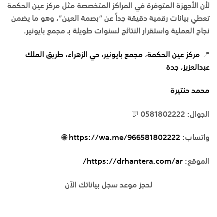
لأن الأجهزة المتوفرة في المراكز المتخصصة مثل
مركز عين الحكمة
تعطي بيانات رقمية دقيقة جداً عن “بصمة العين”، وهو ما يضمن
نجاح العملية واستقرار النتائج لسنوات طويلة بـ
مجمع بايونير
.
📍
مركز عين الحكمة، مجمع بايونير، حي الزهراء، طريق الملك
عبدالعزيز، جدة
محمد حنتيرة
الجوال: 0581802222 💬
واتساب:
https://wa.me/966581802222 🌐
الموقع:
https://drhantera.com/ar/
لحجز موعد سجل بياناتك الآن