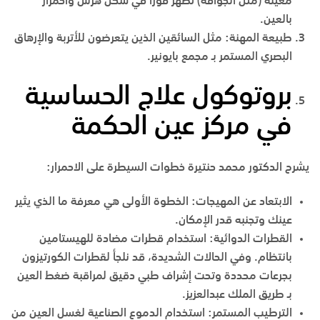
معينة (مثل الجوافة) تظهر فوراً في شكل هرش واحمرار
بالعين.
طبيعة المهنة
:
مثل السائقين الذين يتعرضون للأتربة والإرهاق
البصري المستمر بـ
مجمع بايونير
.
بروتوكول علاج الحساسية
في مركز عين الحكمة
يشرح الدكتور محمد حنتيرة خطوات السيطرة على الاحمرار:
الابتعاد عن المهيجات
:
الخطوة الأولى هي معرفة ما الذي يثير
عينك وتجنبه قدر الإمكان.
القطرات الدوائية
:
استخدام قطرات مضادة للهيستامين
بانتظام. وفي الحالات الشديدة، قد نلجأ لقطرات الكورتيزون
بجرعات محددة وتحت إشراف طبي دقيق لمراقبة ضغط العين
بـ
طريق الملك عبدالعزيز
.
الترطيب المستمر
:
استخدام الدموع الصناعية لغسل العين من