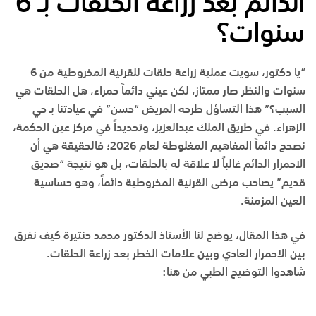
الدائم بعد زراعة الحلقات بـ 6
سنوات؟
“يا دكتور، سويت عملية زراعة حلقات للقرنية المخروطية من 6
سنوات والنظر صار ممتاز، لكن عيني دائماً حمراء، هل الحلقات هي
السبب؟” هذا التساؤل طرحه المريض “حسن” في عيادتنا بـ
حي
الزهراء
. في
طريق الملك عبدالعزيز
، وتحديداً في
مركز عين الحكمة
،
نصحح دائماً المفاهيم المغلوطة لعام 2026؛ فالحقيقة هي أن
الاحمرار الدائم غالباً لا علاقة له بالحلقات، بل هو نتيجة “صديق
قديم” يصاحب مرضى القرنية المخروطية دائماً، وهو حساسية
العين المزمنة.
في هذا المقال، يوضح لنا
الأستاذ الدكتور محمد حنتيرة
كيف نفرق
بين الاحمرار العادي وبين علامات الخطر بعد زراعة الحلقات.
شاهدوا التوضيح الطبي من هنا: