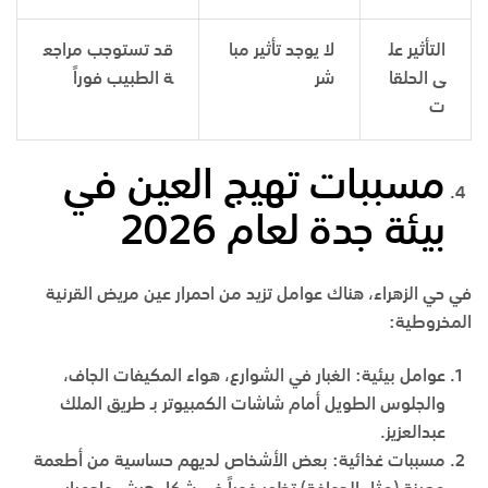
التأثير عل
لا يوجد تأثير مبا
قد تستوجب مراجع
ى الحلقا
شر
ة الطبيب فوراً
ت
مسببات تهيج العين في
بيئة جدة لعام 2026
في
حي الزهراء
، هناك عوامل تزيد من احمرار عين مريض القرنية
المخروطية:
عوامل بيئية
:
الغبار في الشوارع، هواء المكيفات الجاف،
والجلوس الطويل أمام شاشات الكمبيوتر بـ
طريق الملك
عبدالعزيز
.
مسببات غذائية
:
بعض الأشخاص لديهم حساسية من أطعمة