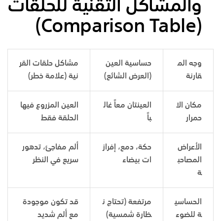
والمشاكل التقنية للحلقات
(Comparison Table)
وجه الم
حساسية العين
مشاكل حلقات القر
قارنة
(العرض الشائع)
نية (علامة خطر)
مكان الا
العينتان معاً غال
العين المزروع فيها
حمرار
باً
الحلقة فقط
الأعراض
حكة، دمع، إفراز
ألم مفاجئ، تدهور
المصاحب
ات بيضاء
سريع في النظر
ة
الحساسي
مرتفعة (تحتاج ن
قد تكون موجودة
ة للضوء
ظارة شمسية)
مع ألم شديد