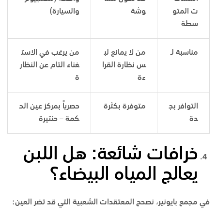
ت المتو
وشة
والسيارة)
سطة
مناسبة لـ
من لا يمانع لب
من يرغب في الاست
س نظارة القرا
غناء التام عن النظار
ءة
ة
التوافر بج
متوفرة بكثرة
حصرياً بمركز عين الح
دة
كمة – حنتيرة
خرافات شائعة: هل اللبن
يعالج المياه البيضاء؟
في
مجمع بايونير
، نصحح المعتقدات الشعبية التي قد تضر العين: