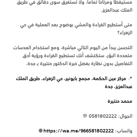
مستيقظاً ومرتاحاً تماماً، ولا تستغرق سوى دقائق في
طريق
الملك عبدالعزيز
.
متى أستطيع القراءة والمشي بوضوح بعد العملية في حي
الزهراء؟
التحسن يبدأ من اليوم التالي مباشرة، ومع استخدام العدسات
متعددة البؤر، ستكتشف أنك تستطيع القراءة ورؤية أدق
التفاصيل بدون نظارة بفضل خبرة الدكتور حنتيرة بـ
جدة
.
📍
مركز عين الحكمة، مجمع بايونير، حي الزهراء، طريق الملك
عبدالعزيز، جدة
محمد حنتيرة
الجوال: 0581802222 💬
واتساب:
https://wa.me/966581802222 🌐