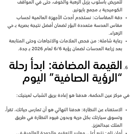
للمريض بأسلوب يزيل الرهبة والخوف، حتى في المواقف
الكوميدية بـ
مجمع بايونير
.
دقة المقاسات
:
نستخدم أحدث الأجهزة العالمية لحساب
مقاس العدسة متعددة البؤر لضمان أفضل نتيجة بصرية بـ
حي
الزهراء
.
رعاية شاملة
:
من فحص العلامات والاتجاهات وحتى المتابعة
بعد زراعة العدسات لضمان رؤية 6/6 لعام 2026 بـ
جدة
.
القيمة المضافة: ابدأ رحلة
“الرؤية الصافية” اليوم
في
مركز عين الحكمة
، هدفنا هو إعادة بريق الشباب لعينيك:
الاستغناء عن النظارة
:
هدفنا النهائي هو أن تمارس حياتك، تقرأ،
وتسوق سيارتك بكل حرية وبدون قيود النظارة في
طريق
الملك عبدالعزيز
.
أمان تام
:
نتبع أعلى معايير التعقيم والجودة العالمية في