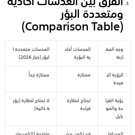
الفرق بين العدسات أحادية
ومتعددة البؤر
(Comparison Table)
وجه المق
العدسات أحاد
العدسات متعددة ا
ارنة
ية البؤرة
لبؤر (خيار 2026)
الرؤية الب
ممتازة
ممتازة جداً
عيدة
رؤية القرا
تحتاج لنظارة
لا تحتاج لنظارة (رؤي
ءة والمو
قراءة
ة ذاتية)
بايل
المسافا
قد تكون مش
واضحة (للكمبيوتر