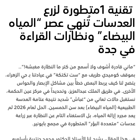
تقنية 1متطورة لزرع
العدسات تُنهي عصر “المياه
البيضاء” ونظارات القراءة
في جدة
“ماني قادرة أشوف ولا أسمع من كتر ما النظارة مغبشة!”..
بموقف كوميدي طريف مع “ست تكتكة” في عيادتنا بـ
حي الزهراء
،
يتضح لنا كيف يربط البعض خطأً بين مشاكل الإبصار والحواس
الأخرى. في
طريق الملك عبدالعزيز
، وتحديداً في
مركز عين الحكمة
،
نستقبل حالات تعاني من “غباش” شديد نتيجة عتامة العدسة
الطبيعية (المياه البيضاء) بعد سن الخمسين. الحل لعام 2026 لم
يعد مجرد إزالة المياه، بل الاستغناء التام عن النظارة عبر زراعة
عدسات “متعددة البؤر” المتطورة في
مجمع بايونير
.
في هذا المقال، يشرح لنا
الأستاذ الدكتور محمد حنتيرة
بأسلوبه