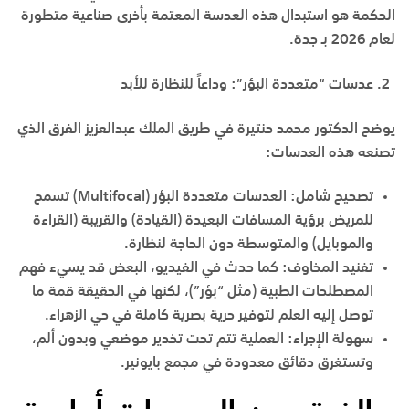
الحكمة
هو استبدال هذه العدسة المعتمة بأخرى صناعية متطورة
لعام 2026 بـ
جدة
.
عدسات “متعددة البؤر”: وداعاً للنظارة للأبد
يوضح الدكتور محمد حنتيرة في
طريق الملك عبدالعزيز
الفرق الذي
تصنعه هذه العدسات:
تصحيح شامل
:
العدسات متعددة البؤر (Multifocal) تسمح
للمريض برؤية المسافات البعيدة (القيادة) والقريبة (القراءة
والموبايل) والمتوسطة دون الحاجة لنظارة.
تفنيد المخاوف
:
كما حدث في الفيديو، البعض قد يسيء فهم
المصطلحات الطبية (مثل “بؤر”)، لكنها في الحقيقة قمة ما
توصل إليه العلم لتوفير حرية بصرية كاملة في
حي الزهراء
.
سهولة الإجراء
:
العملية تتم تحت تخدير موضعي وبدون ألم،
وتستغرق دقائق معدودة في
مجمع بايونير
.