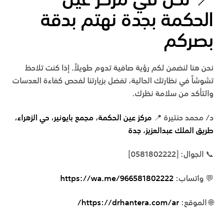
📍
نحن
في
مركز
عين
الحكمة
بجدة
نهتم
بدقة
بصركم
نحن هنا لنضمن لكم رؤية صافية تدوم طويلاً. إذا كنت تلاحظ
تشوشاً في نظارتك الحالية، تفضل بزيارتنا لفحص كفاءة العدسات
والتأكد من سلامة نظرك.
د/ محمد حنتيرة
📍
مركز
عين
الحكمة،
مجمع
بايونير،
حي
الزهراء،
طريق
الملك
عبدالعزيز،
جدة
📞
الجوال
: [0581802222]
💬
واتساب
:
https://wa.me/966581802222
🌐
الموقع
:
https://drhantera.com/ar
/