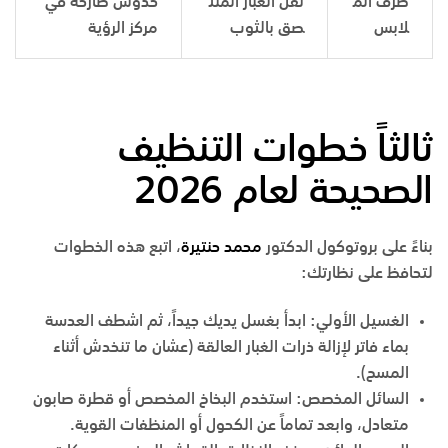
طرف الم
نقل الغبار الملت
خدوش صارخة في
لابس
صق بالثوب
مركز الرؤية
ثالثاً خطوات التنظيف
الصحيحة لعام 2026
بناءً على بروتوكول الدكتور
محمد حنتيرة
، اتبع هذه الخطوات
لتحافظ على نظارتك:
الغسيل الأولي: ابدأ بغسل يديك جيداً، ثم اشطف العدسة
بماء فاتر لإزالة ذرات الغبار العالقة (عشان ما تنخدش أثناء
المسح).
السائل المخصص: استخدم البخاخ المخصص أو قطرة صابون
متعادل، وابعد تماماً عن الكحول أو المنظفات القوية.