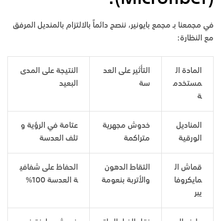
في مجمعنا بـ مجمع بايونير، ننصح دائماً بالالتزام بالمنديل المرفق
مع النظارة:
المادة ال
التأثير على العد
النتيجة على المدى
مستخدم
سة
البعيد
ة
المناديل
خدوش مجهرية
عتامة في الرؤية و
الورقية
متراكمة
تلف العدسة
قماش ال
التقاط الدهون
الحفاظ على شفافي
مايكروفا
والأتربة بنعومة
ة العدسة 100
%
يبر