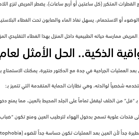
لقطرات المتكرر (كل ساعتين أو أربع ساعات)، يضطر المريض لنزع اللاص
لوضوء أو الاستحمام، يسهل نفاذ الماء والصابون تحت الغطاء البلاس
مريض ممارسة حياته الطبيعية داخل المنزل بهذا الغطاء التقليدي المز
واقية الذكية.. الحل الأمثل لعام 026
ستخدمه شخصياً لوالدته، وهي نظارات الحماية المتقدمة التي تتميز بـ:
بـ “فل” من الخلف ليقفل تماماً على الجلد المحيط بالعين، مما يمنع دخو
ى فتحات علوية تسمح بدخول الهواء لترطيب العين ومنع تكون “ضباب”
 جداً لأن العين بعد العمليات تكون حساسة جداً للضوء (Photophobia)، خاصة في شمس