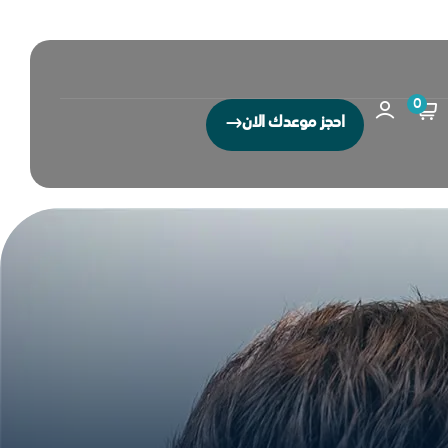
0
احجز موعدك الان