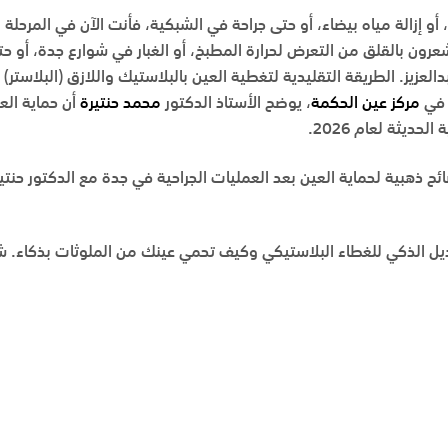
أو إزالة مياه بيضاء، أو حتى جراحة في الشبكية، فأنت الآن في المرحلة
رون بالقلق من التعرض لحرارة المطبخ، أو الغبار في شوارع
جدة
، أو ح
العزيز
. الطريقة التقليدية لتغطية العين بالبلاستيك واللازق (البلاستر)
 في
مركز عين الحكمة
، يوضح
الأستاذ الدكتور
محمد حنتيرة
أن حماية الع
حديثة لعام 2026.
ذه المقالة، سنقدم لك 5 نصائح ذهبية لحماية العين بعد العمليات الجراحية في جدة مع ا
يل الذكي للغطاء البلاستيكي وكيف تحمي عينك من الملوثات بذكاء. ش