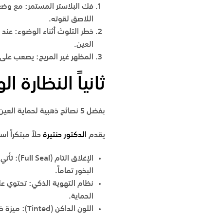
فك البلاستر المستمر:
مع وضع ا
اللاصق لقوته.
خطر التلوث أثناء الوضوء:
عند ا
العين.
المظهر غير المريح:
يصعب على ال
ثانياً النظارة ال
بفضل 5 نصائح ذهبية لحماية العين بعد العمليات الجراحية في جدة مع الدكتور حنتيرة، يمكنك الاستمتاع بفترة استشفاء أسرع وأكثر أماناً.
يقدم
الدكتور حنتيرة
حلاً مبتكراً ا
الإغلاق التام (
Full Seal
):
تأتي 
البخور تماماً.
نظام التهوية الذكي:
تحتوي عل
الحماية.
اللون الداكن (
Tinted
):
ميزة خطيرة