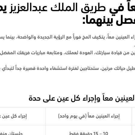
عاً في
طريق الملك عبدالعزيز
يم
فصل بينهما:
ء العينين معاً، يتكيف المخ فوراً مع الرؤية الجديدة والواضحة، بينما يسب
 من قيادة سيارتك، العودة لعملك، ومتابعة مباريات فريقك المفضل (
طيل حياتك مرتين، ستحتاجين لفترة استشفاء واحدة قصيرة جداً لتبدأي ب
 العينين معاً وإجراء كل عين على حدة
إجراء العينين معاً (في يوم واحد)
إجراء كل عين 
10 – 15 دقيقة فقط
جلستان منف