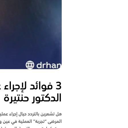
3
فوائد لإجراء 
الدكتور حنتيرة
هل تشعرين بالتردد حيال إجراء عملية
المرضى “تجربة” العملية في عين وا