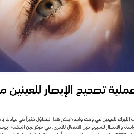
عملية تصحيح الإبصار للعينين م
 الليزك للعينين في وقت واحد؟ يتكرر هذا التساؤل كثيراً في عيادتنا بـ
ح
حدة والانتظار لأسبوع قبل الانتقال للأخرى. في
مركز عين الحكمة
، يوض