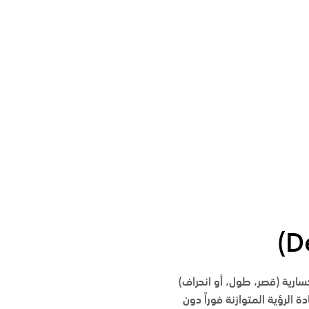
سارية (قصر، طول، أو انحراف)
مية تضمن استعادة الرؤية المتوازنة فوراً دون