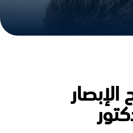
 الإبصار
كتور