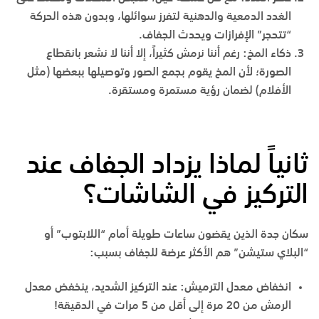
الغدد الدمعية والدهنية لتفرز سوائلها، وبدون هذه الحركة
“تتحجر” الإفرازات ويحدث الجفاف.
ذكاء المخ:
رغم أننا نرمش كثيراً، إلا أننا لا نشعر بانقطاع
الصورة؛ لأن المخ يقوم بجمع الصور وتوصيلها ببعضها (مثل
الأفلام) لضمان رؤية مستمرة ومستقرة.
ثانياً لماذا يزداد الجفاف عند
التركيز في الشاشات؟
سكان
جدة
الذين يقضون ساعات طويلة أمام “اللابتوب” أو
“البلاي ستيشن” هم الأكثر عرضة للجفاف بسبب:
انخفاض معدل الترميش:
عند التركيز الشديد، ينخفض معدل
الرمش من 20 مرة إلى أقل من 5 مرات في الدقيقة!