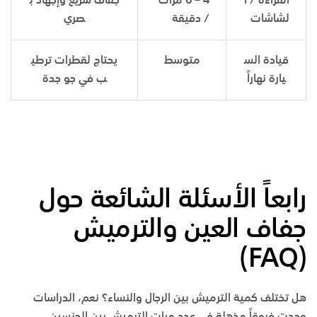
القراءة / ا
4 – 6 مرات
جفاف سريع وإجهاد ب
لشاشات
/ دقيقة
صري
قيادة الس
متوسط
يحتاج لقطرات ترطي
يارة نهاراً
ب في جو جدة
رابعاً الأسئلة الشائعة حول
جفاف العين والترميش
)
FAQ
(
هل تختلف كمية الترميش بين الرجال والنساء؟
نعم، الدراسات
وجدت فروقاً مذهلة في عدد مرات الترميش بين الجنسين.