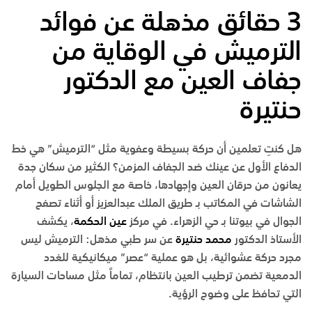
3 حقائق مذهلة عن فوائد
الترميش في الوقاية من
جفاف العين مع الدكتور
حنتيرة
هل كنتِ تعلمين أن حركة بسيطة وعفوية مثل “الترميش” هي خط
الدفاع الأول عن عينك ضد الجفاف المزمن؟ الكثير من سكان
جدة
يعانون من حرقان العين وإجهادها، خاصة مع الجلوس الطويل أمام
الشاشات في المكاتب بـ
طريق الملك عبدالعزيز
أو أثناء تصفح
الجوال في بيوتنا بـ
حي الزهراء
. في
مركز
عين الحكمة
، يكشف
الأستاذ الدكتور
محمد حنتيرة
عن سر طبي مذهل: الترميش ليس
مجرد حركة عشوائية، بل هو عملية “عصر” ميكانيكية للغدد
الدمعية تضمن ترطيب العين بانتظام، تماماً مثل مساحات السيارة
التي تحافظ على وضوح الرؤية.