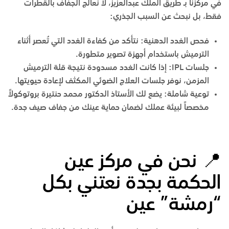
في مركزنا بـ
طريق الملك عبدالعزيز
، لا نعالج الجفاف بالقطرات
فقط، بل نبحث عن السبب الجذري:
فحص الغدد الدهنية:
نتأكد من كفاءة الغدد التي تُعصر أثناء
الترميش باستخدام أجهزة تصوير متطورة.
جلسات
IPL
:
إذا كانت الغدد مسدودة نتيجة قلة الترميش
المزمن، نوفر جلسات العلاج الضوئي المكثف لإعادة حيويتها.
توعية شاملة:
يضع لك
الأستاذ الدكتور محمد حنتيرة
بروتوكولاً
مخصصاً لبيئة عملك لضمان حماية عينك من جفاف صيف جدة.
📍
نحن
في
مركز
عين
الحكمة
بجدة
نعتني
بكل
“
رمشة
”
عين