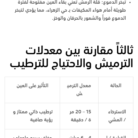
تبخر الدموع:
قلة الرمش تعني بقاء العين مفتوحة لفترة
طويلة أمام هواء المكيفات بـ
حي الزهراء
، مما يؤدي لتبخر
الدموع فوراً والشعور بالحرقان والوخز.
ثالثاً مقارنة بين معدلات
الترميش والاحتياج للترطيب
الحالة
معدل الترمي
التأثير على العين
ش
الاسترخاء
15 – 20 مر
ترطيب ذاتي ممتاز و
/ المشي
ة / دقيقة
رؤية صافية