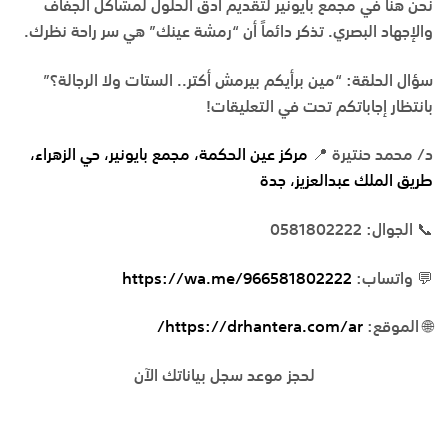
نحن هنا في
مجمع بايونير
لتقديم أدق الحلول لمشاكل الجفاف
والإجهاد البصري. تذكر دائماً أن “رمشة عينك” هي سر راحة نظرك.
سؤال الحلقة:
“مين برأيكم بيرمش أكتر.. الستات ولا الرجالة؟”
بانتظار إجاباتكم تحت في التعليقات!
د/ محمد حنتيرة
📍
مركز عين الحكمة، مجمع بايونير، حي الزهراء،
طريق الملك عبدالعزيز، جدة
📞 الجوال: 0581802222
💬 واتساب:
https://wa.me/966581802222
🌐 الموقع:
https://drhantera.com/ar/
لحجز موعد سجل بياناتك الآن