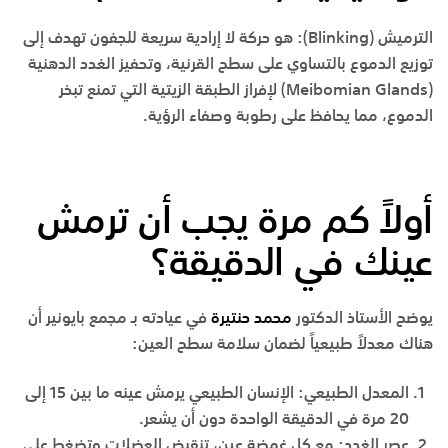
الترميش (
Blinking
):
هو حركة لا إرادية سريعة للجفون تهدف إلى
توزيع الدموع بالتساوي على سطح القرنية، وتحفيز الغدد الدهنية
(Meibomian Glands) لإفراز الطبقة الزيتية التي تمنع تبخر
الدموع، مما يحافظ على رطوبة وصفاء الرؤية.
أولاً كم مرة يجب أن ترمش
عينك في الدقيقة؟
يوضح
الأستاذ الدكتور
محمد حنتيرة
في عيادته بـ
مجمع بايونير
أن
هناك معدلاً طبيعياً لضمان سلامة سطح العين:
المعدل الطبيعي:
الإنسان الطبيعي يرمش عينه ما بين
15 إلى
20 مرة
في الدقيقة الواحدة دون أن يشعر.
عصر الغدد:
مع كل غمضة عين، تنقبض العضلات وتضغط على