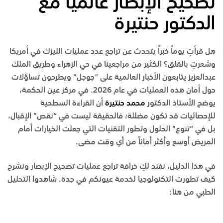
تصحيح الإبصار عالمياً مع
الدكتور حنتيرة
هل قرأتِ يوماً خبراً يتحدث عن تراجع عدد عمليات الليزك في أمريكا
وشعرتِ بالقلق؟ الكثير من مراجعينا في
حي الزهراء
و
طريق الملك
عبدالعزيز
يتابعون الأخبار العالمية على “جوجل” ويطرحون تساؤلات
حول أمان هذه العمليات في عام 2026. في
مركز عين الحكمة
،
يوضح
الأستاذ الدكتور
محمد حنتيرة
أن القراءة السطحية
للإحصائيات قد تكون مضللة؛ فالحقيقة ليست في “نقص” الإقبال،
بل في “تنوع” الحلول وتطور التقنيات التي جعلت الخيارات أمام
المريض أوسع وأكثر أماناً من أي وقت مضى.
في هذا الدليل، نفند لكِ خرافة تراجع عمليات تصحيح الإبصار ونشرح
كيف تطورت التكنولوجيا لخدمة عيونكم في
جدة
. شاهدوا التحليل
الطبي من هنا: