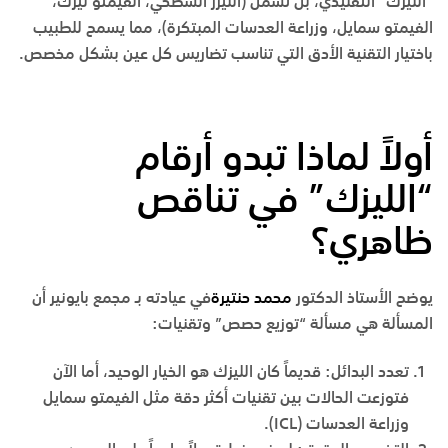
“الليزك” التقليدي، بل تشمل (الليزر السطحي، الفيمتو ليزك،
الفيمتو سمايل، وزراعة العدسات المبتكرة)، مما يسمح للطبيب
باختيار التقنية الأدق التي تناسب تضاريس كل عين بشكل مخصص.
أولاً لماذا تبدو أرقام
“الليزك” في تناقص
ظاهري؟
يوضح
الأستاذ الدكتور
محمد حنتيرة
في عيادته بـ
مجمع بايونير
أن
المسألة هي مسألة “توزيع حصص” وتقنيات:
تعدد البدائل
:
قديماً كان الليزك هو الخيار الوحيد، أما الآن
فتوزعت الحالات بين تقنيات أكثر دقة مثل
الفيمتو سمايل
و
زراعة العدسات
(ICL)
.