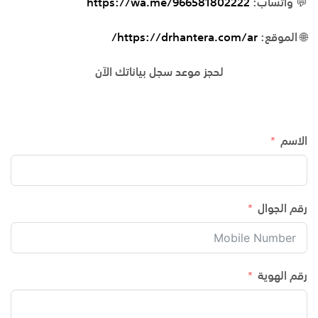
💬 واتساب:
https://wa.me/966581802222
🌐 الموقع:
https://drhantera.com/ar/
لحجز موعد سجل بياناتك الآن
الاسم
رقم الجوال
رقم الهوية