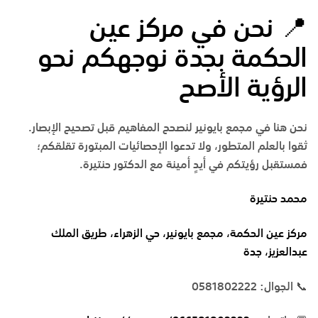
📍
نحن في مركز عين
الحكمة بجدة نوجهكم نحو
الرؤية الأصح
نحن هنا في
مجمع بايونير
لنصحح المفاهيم قبل تصحيح الإبصار.
ثقوا بالعلم المتطور، ولا تدعوا الإحصائيات المبتورة تقلقكم؛
فمستقبل رؤيتكم في أيدٍ أمينة مع
الدكتور حنتيرة
.
محمد حنتيرة
مركز عين الحكمة، مجمع بايونير، حي الزهراء، طريق الملك
عبدالعزيز، جدة
📞 الجوال: 0581802222