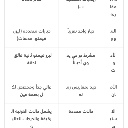
مقا
ت)
رنة
التن
خيار واحد تقريباً
خيارات متعددة (ليزر،
وع
فيمتو، عدسات)
الأد
مشرط جراحي يد
ليزر فيمتو ثانية فائق ا
وا
وي أحياناً
لدقة
ت
الأم
جيد بمقاييس زما
عالي جداً ومخصص لك
ان
نه
ل بصمة عين
الا
حالات محددة
يشمل حالات القرنية ال
ستي
رقيقة والدرجات العالي
عا
ة