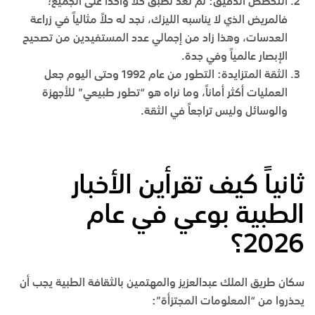
التخصص الدقيق
:
لم نعد نطبق حلاً واحداً على الجميع؛
فالمريض الذي لا يناسبه الليزك، نجد له حلاً مثالياً في زراعة
العدسات، وهذا زاد من إجمالي عدد المستفيدين من تصحيح
الإبصار عالمياً وفي
جدة
.
الثقة المتزايدة
:
التطور من عام 1992 وحتى اليوم جعل
العمليات أكثر أماناً، وما نراه هو “تطور طبيعي” للأجهزة
والوسائل وليس تراجعاً في الثقة.
ثانياً كيف تقرأين الأخبار
الطبية بوعي في عام
2026؟
سكان
طريق الملك عبدالعزيز
والمهتمين بالثقافة الطبية يجب أن
يحذروا من “المعلومات المجتزأة”: