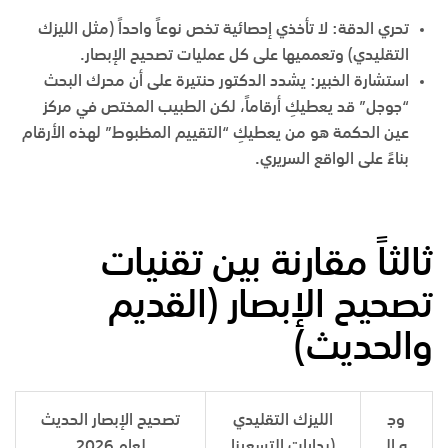
تحري الدقة
:
لا تأخذي إحصائية تخص نوعاً واحداً (مثل الليزك
التقليدي) وتعمميها على كل عمليات تصحيح الإبصار.
استشارة الخبير
:
يشدد الدكتور حنتيرة على أن محرك البحث
“جوجل” قد يعطيكِ أرقاماً، لكن الطبيب المختص في
مركز
عين الحكمة
هو من يعطيكِ “التقييم المظبوط” لهذه الأرقام
بناءً على الواقع السريري.
ثالثاً مقارنة بين تقنيات
تصحيح الإبصار (القديم
والحديث)
وج
الليزك التقليدي
تصحيح الإبصار الحديث
ه ال
(بدايات التسعينا
لعام 2026