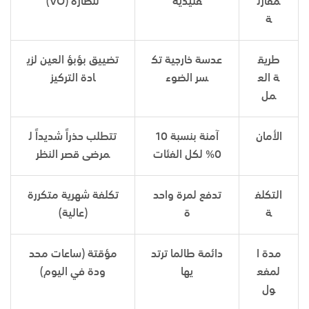
مقارن
قليدية
لنظارة
(VO)
ة
طريق
عدسة خارجية تك
تضييق بؤبؤ العين لزي
ة الع
سر الضوء
ادة التركيز
مل
الأمان
آمنة بنسبة 10
تتطلب حذراً شديداً ل
0% لكل الفئات
مرضى قصر النظر
التكلف
تدفع لمرة واحد
تكلفة شهرية متكررة
ة
ة
(عالية)
مدة ا
دائمة طالما ترتد
مؤقتة (ساعات محد
لمفع
يها
ودة في اليوم)
ول