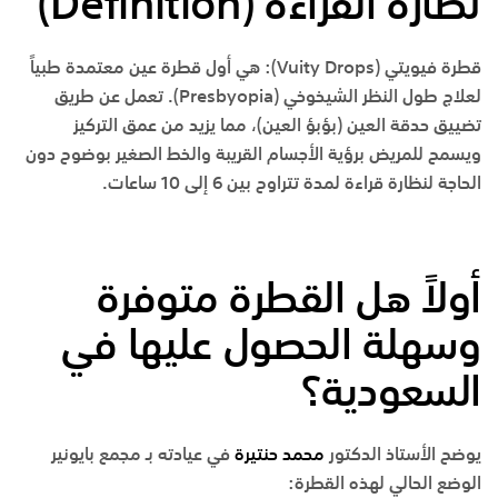
نظارة القراءة
(Definition)
قطرة فيويتي
(Vuity Drops):
هي أول قطرة عين معتمدة طبياً
لعلاج طول النظر الشيخوخي (Presbyopia). تعمل عن طريق
تضييق حدقة العين (بؤبؤ العين)، مما يزيد من عمق التركيز
ويسمح للمريض برؤية الأجسام القريبة والخط الصغير بوضوح دون
الحاجة لنظارة قراءة لمدة تتراوح بين 6 إلى 10 ساعات.
أولاً هل القطرة متوفرة
وسهلة الحصول عليها في
السعودية؟
يوضح
الأستاذ الدكتور
محمد حنتيرة
في عيادته بـ
مجمع بايونير
الوضع الحالي لهذه القطرة: