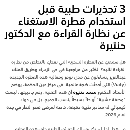
3
تحذيرات طبية قبل
استخدام قطرة الاستغناء
عن نظارة القراءة مع الدكتور
حنتيرة
هل سمعتِ عن القطرة السحرية التي تعدكِ بالتخلص من نظارة
القراءة للأبد؟ الكثير من مراجعينا في
حي الزهراء
و
طريق الملك
عبدالعزيز
يتساءلون عن مدى توفر وفعالية هذه القطرة الجديدة
(Vuity) التي أحدثت ضجة عالمية. في
مركز عين الحكمة
، يوضح
الأستاذ الدكتور
محمد حنتيرة
أن هذه التقنية، رغم جاذبيتها، ليست
“وصفة عشبية” أو حلاً بسيطاً يناسب الجميع، بل هي دواء
كيميائي له محاذير طبية دقيقة، خاصة لمرضى قصر النظر في
جدة
لعام 2026.
في هذا الدليل، نكشف لكِ الحقائق الطبية خلف هذه القطرة