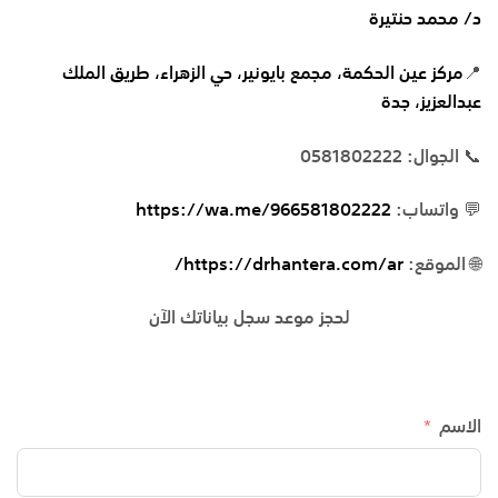
د/ محمد حنتيرة
📍
مركز عين الحكمة، مجمع بايونير، حي الزهراء، طريق الملك
عبدالعزيز، جدة
📞 الجوال: 0581802222
💬 واتساب:
https://wa.me/966581802222
🌐 الموقع:
https://drhantera.com/ar/
لحجز موعد سجل بياناتك الآن
الاسم