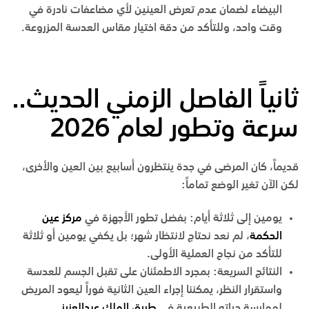
البيضاء لضمان عدم تعرض العينين لأي مضاعفات نادرة في
وقت واحد، وللتأكد من دقة اختيار مقاس العدسة المزروعة.
ثانياً الفاصل الزمني الحديث..
سرعة وتطور لعام 2026
قديماً، كان المرضى في
جدة
ينتظرون أسابيع بين العين والأخرى،
لكن الآن تغير الوضع تماماً:
يومين إلى ثلاثة أيام:
بفضل تطور الأجهزة في
مركز عين
الحكمة
، لم نعد نحتاج لانتظار شهر؛ بل يكفي يومين أو ثلاثة
للتأكد من نجاح العملية الأولى.
النتائج السريعة:
بمجرد الاطمئنان على تقبل الجسم للعدسة
واستقرار النظر، يمكننا إجراء العين الثانية فوراً ليعود المريض
لممارسة حياته الطبيعية في
طريق الملك عبدالعزيز
.