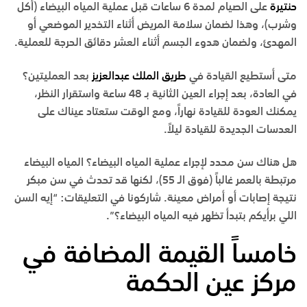
حنتيرة
على الصيام لمدة 6 ساعات قبل عملية المياه البيضاء (أكل
وشرب)، وهذا لضمان سلامة المريض أثناء التخدير الموضعي أو
المهدئ، ولضمان هدوء الجسم أثناء العشر دقائق الحرجة للعملية.
متى أستطيع القيادة في
طريق الملك عبدالعزيز
بعد العمليتين؟
في العادة، بعد إجراء العين الثانية بـ 48 ساعة واستقرار النظر،
يمكنك العودة للقيادة نهاراً، ومع الوقت ستعتاد عيناك على
العدسات الجديدة للقيادة ليلاً.
هل هناك سن محدد لإجراء عملية المياه البيضاء؟
المياه البيضاء
مرتبطة بالعمر غالباً (فوق الـ 55)، لكنها قد تحدث في سن مبكر
نتيجة إصابات أو أمراض معينة. شاركونا في التعليقات: “إيه السن
اللي برأيكم بتبدأ تظهر فيه المياه البيضاء؟”.
خامساً القيمة المضافة في
مركز عين الحكمة