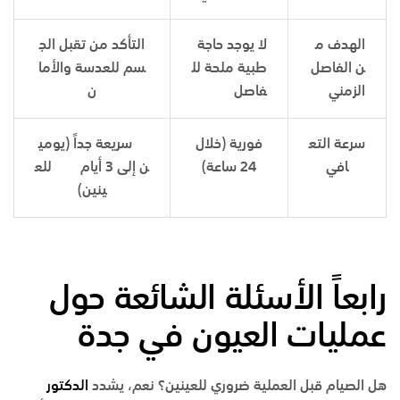
الهدف م
لا يوجد حاجة
التأكد من تقبل الج
ن الفاصل
طبية ملحة لل
سم للعدسة والأما
الزمني
فاصل
ن
سرعة التع
فورية (خلال
سريعة جداً (يومي
افي
24 ساعة)
ن إلى 3 أيام للع
ينين)
رابعاً الأسئلة الشائعة حول
عمليات العيون في جدة
هل الصيام قبل العملية ضروري للعينين؟
نعم، يشدد
الدكتور