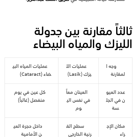
ثالثاً مقارنة بين جدولة
الليزك والمياه البيضاء
وجه ا
عمليات الل
عمليات المياه البي
لمقارنة
يزك
(Lasik)
ضاء
(Cataract)
عدد العيو
العينان معاً
كل عين في يوم
ن في الجل
في نفس الي
منفصل (غالباً)
سة
وم
مكان الإج
سطح الق
داخل حجرة العي
راء
رنية الخارجي
ن الأمامية