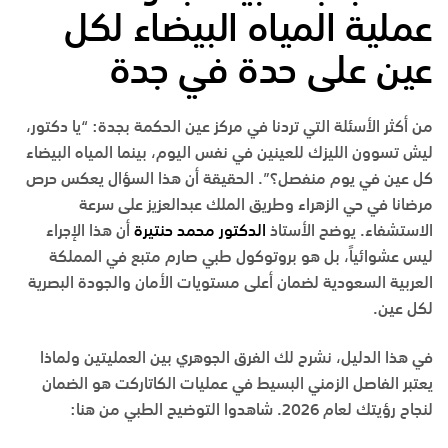
عملية المياه البيضاء لكل
عين على حدة في جدة
من أكثر الأسئلة التي تردنا في
مركز عين الحكمة
بجدة: “يا دكتور،
ليش تسوون الليزك للعينين في نفس اليوم، بينما المياه البيضاء
كل عين في يوم منفصل؟”. الحقيقة أن هذا السؤال يعكس حرص
مرضانا في
حي الزهراء
و
طريق الملك عبدالعزيز
على سرعة
الاستشفاء. يوضح
الأستاذ
الدكتور محمد حنتيرة
أن هذا الإجراء
ليس عشوائياً، بل هو بروتوكول طبي صارم متبع في المملكة
العربية السعودية لضمان أعلى مستويات الأمان والجودة البصرية
لكل عين.
في هذا الدليل، نشرح لك الفرق الجوهري بين العمليتين ولماذا
يعتبر الفاصل الزمني البسيط في عمليات الكاتاركت هو الضمان
لنجاح رؤيتك لعام 2026. شاهدوا التوضيح الطبي من هنا: