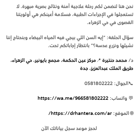
نحن هنا لنضمن لكم رحلة علاجية آمنة ونتائج بصرية مبهرة. لا
تستعجلوا في الإجراءات الطبية، فسلامة أعينكم هي أولويتنا
القصوى في
حي الزهراء
.
سؤال الحلقة:
“إيه السن اللي بيجي فيه المياه البيضاء وبنحتاج إننا
نشيلها ونزرع عدسة؟” بانتظار إجاباتكم تحت.
د/
محمد حنتيرة
📍
مركز
عين
الحكمة،
مجمع
بايونير،
حي
الزهراء،
طريق
الملك
عبدالعزيز،
جدة
📞الجوال: 0581802222
💬 واتساب:
https://wa.me/966581802222
🌐 الموقع:
https://drhantera.com/ar/
لحجز موعد سجل بياناتك الآن