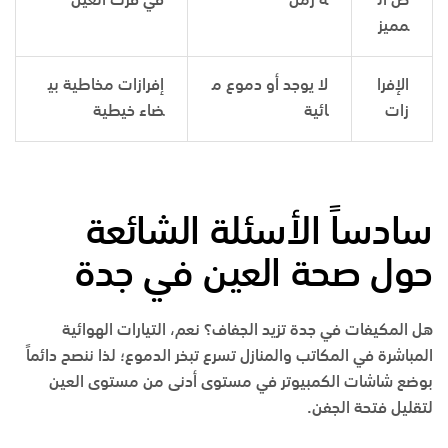
ض ال
ه رمل
في فرك العين
مميز
الإفرا
لا يوجد أو دموع م
إفرازات مخاطية بي
زات
ائية
ضاء خيطية
سادساً الأسئلة الشائعة
حول صحة العين في جدة
هل المكيفات في جدة تزيد الجفاف؟
نعم، التيارات الهوائية
المباشرة في المكاتب والمنازل تسرع تبخر الدموع؛ لذا ننصح دائماً
بوضع شاشات الكمبيوتر في مستوى أدنى من مستوى العين
لتقليل فتحة الجفن.