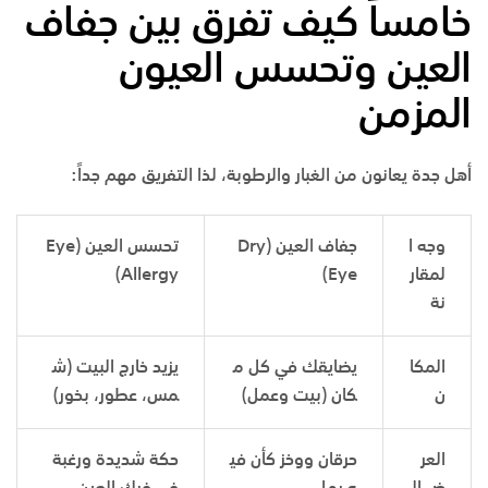
خامساً كيف تفرق بين جفاف
العين وتحسس العيون
المزمن
أهل جدة يعانون من الغبار والرطوبة، لذا التفريق مهم جداً:
وجه ا
جفاف العين
(Dry
تحسس العين
(Eye
لمقار
Eye)
Allergy)
نة
المكا
يضايقك في كل م
يزيد خارج البيت (ش
ن
كان (بيت وعمل)
مس، عطور، بخور)
العر
حرقان ووخز كأن في
حكة شديدة ورغبة