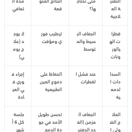
التقني
متى نحتاج
النتائج المتو
مدة ال
ة الع
ها؟
قعة
تعافي
لاجية
قطرا
الجفاف الب
ترطيب فور
لا يوج
ت اله
سيط والم
ي ومؤقت
د (علا
يالور
توسط
ج يوم
ونات
ي)
السدا
عند فشل ا
الحفاظ على
إجراء ف
دات ا
لقطرات
دموع العين
وري ف
لدمع
الطبيعية
ي العي
ية
ادة
العلا
الجفاف ال
تحسن طويل
جلسة
ج الض
مزمن (الغ
الأمد في جو
كل 6 أ
وئي
I
دد الدهني
دة الدمع
شهر