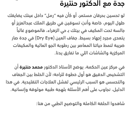
جدة مع الدكتور
حنتيرة
لو تحسين بحرقان مستمر، أو كأن فيه “رمل” داخل عينك يضايقك
طول اليوم، خاصة وأنتِ تسوقين في طريق الملك عبدالعزيز أو
جالسة تحت المكيف في بيتك بـ حي الزهراء، فالموضوع غالباً
يتعدى مجرد إجهاد بسيط. جفاف العين (
Dry Eye
) في جدة صار
ضريبة لنمط حياتنا المعاصر بين رطوبة الجو العالية والمكيفات
المركزية والشاشات اللي ما تفارق يدنا.
في مركز عين الحكمة، يوضح الأستاذ الدكتور
محمد حنتيرة
أن
التشخيص الدقيق هو أول خطوة للراحة؛ لأن الخلط بين الجفاف
والتحسس هو السبب الرئيسي لفشل العلاجات التقليدية. في هذا
الدليل، نجاوب على أهم الأسئلة بلهجة طبية موثوقة وإنسانية.
شاهدوا الحلقة الكاملة والتوضيح الطبي من هنا
: