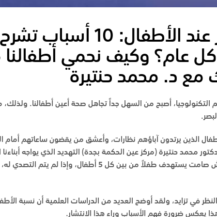
وباء قصر النظر عند الأطفال: 0
 كل عام؟ وكيف نحمي أطفالنا 
 مع د. محمد حنتيرة
التكنولوجيا، أصبح من السهل جداً تجاهل صحة أعين أطفالنا. ولذلك، 
لبصر.
أطفال الذين يرتدون آباؤهم نظارات، وأعشق من يقضون ساعاتهم أمام ال
دكتور محمد حنتيرة
(مركز عين الحكمة بجدة) التهديد الذي يواجه أبناءنا
“نظارة تتغير كل سنة”، بل هو وحش صامت يستهدف طفلاً من بين كل 5 أ
نظر في تزايد، ولقد أوضح العديد من الدراسات العلمية أن نسبة الأطفا
ذا يعكس ضرورة فهم الأسباب وراء هذا الانتشار.