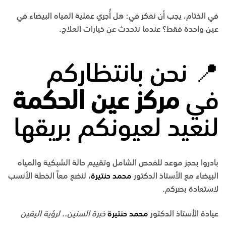
في الختام، يجب أن نفكر في: هل أُجري عملية المياه البيضاء في
عين واحدة فقط؟ عندما نتحدث عن خيارات العلاج.
📍 نحن بانتظاركم
في
مركز عين الحكمة
لنعيد لعيونكم بريقها
بادروا بحجز موعد للفحص الشامل وتقييم حالة الشبكية والمياه
البيضاء مع الأستاذ الدكتور
محمد حنتيرة
، لنضع معاً الخطة الأنسب
لاستعادة بصركم.
عيادة الأستاذ الدكتور
محمد حنتيرة
خبرة السنين.. لرؤية اليقين