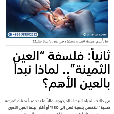
هل أُجري عملية المياه البيضاء في عين واحدة فقط؟
ثانياً: فلسفة “العين
الثمينة”.. لماذا نبدأ
بالعين الأهم؟
في حالات المياه البيضاء المزدوجة، غالباً ما نجد عيناً تمتلك “فرصة
ذهبية” للتحسن بنسبة تصل إلى 80% أو أكثر، بينما العين الأخرى