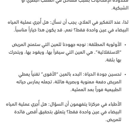
محدودة الإمكانيات بسبب مشاكل في العصب البصري أو
الشبكية.
لذا، عند التفكير في العلاج، يجب أن نسأل: هل أُجري عملية المياه
البيضاء في عين واحدة فقط؟ نعم، قد يكون هذا خياراً مناسباً.
الأولوية المطلقة:
نوجه جهودنا للعين التي ستمنح المريض
“الاستقلالية”. هي العين التي سيقرأ بها، ويقود بها، ويتحرك
بها بثقة.
تحسين جودة الحياة:
البدء بالعين “الأقوى” تقنياً يعطي
المريض دفعة معنوية وبصرية هائلة، تجعله يمارس حياته
الطبيعية فوراً بعد العملية.
الأطباء في مركزنا يتفهمون أن السؤال: هل أُجري عملية المياه
البيضاء في عين واحدة فقط؟ يتعلق بتحقيق أقصى فائدة
للمريض.