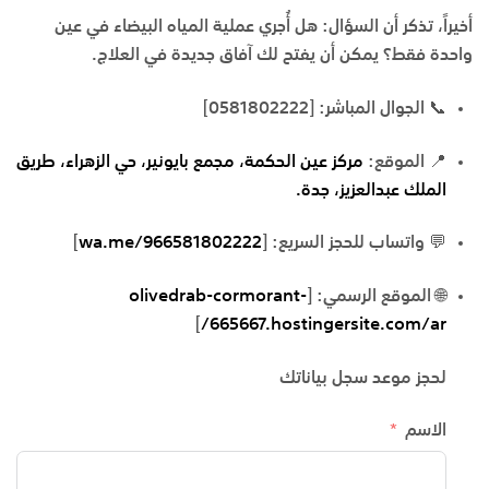
أخيراً، تذكر أن السؤال: هل أُجري عملية المياه البيضاء في عين
واحدة فقط؟ يمكن أن يفتح لك آفاق جديدة في العلاج.
📞
الجوال المباشر:
[0581802222]
📍
الموقع:
مركز عين الحكمة، مجمع بايونير، حي الزهراء، طريق
الملك عبدالعزيز، جدة.
💬
واتساب للحجز السريع:
[
wa.me/966581802222
]
🌐
الموقع الرسمي:
[
olivedrab-cormorant-
]
665667.hostingersite.com/ar/
لحجز موعد سجل بياناتك
الاسم