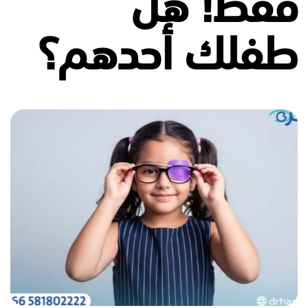
فقط! هل
طفلك أحدهم؟