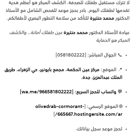
لا تترك مستقبل طفلك للصدفة. الكشف المبكر هو أعظم هدية
تقدمها لطفلك اليوم. بادر بحجز موعد للفحص الشامل مع الأستاذ
الدكتور
محمد حنتيرة
للتأكد من سلامة التطور البصري لأطفالكم.
عيادة الأستاذ الدكتور
محمد حنتيرة
عين طفلك أمانة.. والكشف
المبكر هو الحماية
📞
الجوال المباشر:
[0581802222]
📍
الموقع:
مركز عين الحكمة، مجمع بايونير، حي الزهراء، طريق
الملك عبدالعزيز، جدة.
💬
واتساب للحجز السريع:
[wa.me/966581802222]
🌐
الموقع الرسمي:
[
olivedrab-cormorant-
]
665667.hostingersite.com/ar/
لحجز موعد سجل بياناتك