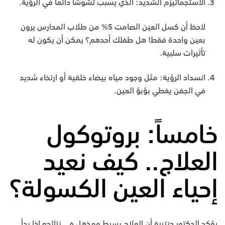
الاستجماتيزم الشديد:
الذي يسبب تشوشاً دائماً في الرؤية.
لاحظ أن كسل العين الصامت 5% من طلاب المدارس يرون
بعين واحدة فقط! هل طفلك أحدهم؟ يمكن أن يكون له
تأثيرات سلبية.
انسداد الرؤية:
مثل وجود مياه بيضاء خلقية أو ارتخاء شديد
في الجفن يغطي بؤبؤ العين.
خامساً: بروتوكول
العلاج.. كيف نعيد
إحياء العين الكسولة؟
يؤكد الدكتور حنتيرة أن العلاج بسيط ومذهل في نتائجه إذا بدأ