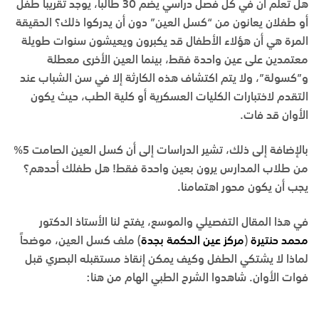
هل تعلم أن في كل فصل دراسي يضم 30 طالباً، يوجد تقريباً طفل
أو طفلان يعانون من “كسل العين” دون أن يدركوا ذلك؟ الحقيقة
المرة هي أن هؤلاء الأطفال قد يكبرون ويعيشون سنوات طويلة
معتمدين على عين واحدة فقط، بينما العين الأخرى معطلة
و”كسولة”، ولا يتم اكتشاف هذه الكارثة إلا في سن الشباب عند
التقدم لاختبارات الكليات العسكرية أو كلية الطب، حيث يكون
الأوان قد فات.
بالإضافة إلى ذلك، تشير الدراسات إلى أن كسل العين الصامت 5%
من طلاب المدارس يرون بعين واحدة فقط! هل طفلك أحدهم؟
يجب أن يكون محور اهتمامنا.
في هذا المقال التفصيلي والموسع، يفتح لنا
الأستاذ الدكتور
محمد حنتيرة
(
مركز عين الحكمة بجدة
) ملف كسل العين، موضحاً
لماذا لا يشتكي الطفل وكيف يمكن إنقاذ مستقبله البصري قبل
فوات الأوان. شاهدوا الشرح الطبي الهام من هنا: