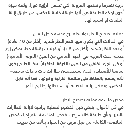
درجة تقعرها وتمنحها المرونة التي تحسن الرؤية فورا. وثمة ميزة
أخرى لهذه الطريقة هي أنها طريقة قابلة للعكس، عن طريق إزالة
الحلقات أو استبدالها.
عملية تصحيح النظر بواسطة زرع عدسة داخل العين
في الحالات التي يكون فيها قصر النظر شديدا (أكثر من 10، عادة)،
أو بعد النظر شديدا (أكثر من 5 +)، أو قرنيات رقيقة جدا، يمكن زرع
عدسة تحت القرنية في الجزء الأمامي من العين (الغرفة الأمامية)
أو في الجزء الخلفي من العين (الغرفة الخلفية). هذا العلاج يكون
مناسبا للأشخاص الذين يستخدمون نظارات ذات درجات مرتفعة،
لأنه يسمح بالحفاظ على سلامة القرنية وقوتها، كما أنه قابل
للعكس، ويمكن إزالة العدسة أو استبدالها إذا لزم الأمر
فحص ملاءمة عملية تصحيح النظر
في كل الأحوال، ينبغي قبل الخضوع لعملية جراحية لإزالة النظارات
بالليزر، وبأي طريقة كانت، إجراء فحص الملاءمة. يتم إجراء فحص
الملاءمة الكاملة من قبل فريق من الخبراء يتألف من طبيب