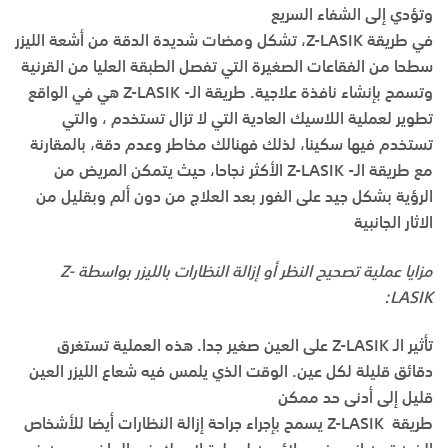
وتؤدي إلى الشفاء السريع
في طريقة Z-LASIK، تشكل ومضات شديدة الدقة من أشعة الليزر
سطحا من الفقاعات الصغيرة التي تفصل الطبقة العليا من القرنية
وتسمح بإنشاء نافذة علاجية. طريقة الـ- Z-LASIK هي في الواقع
تطوير لعملية اللاسيك العادية التي لا تزال تستخدم ، والتي
تستخدم فيها سكينا، لذلك فهنالك مخاطر وعدم دقة، بالمقارنة
مع طريقة الـ- Z-LASIK الأكثر نجاحا، حيث يتمكن المريض من
الرؤية بشكل جيد على الفور بعد العلاج من دون ألم وبقليل من
الاثار الجانبية
مزايا عملية تصحيح النظر أو إزالة النظارات بالليزر بواسطة Z-
LASIK:
تأثير الـ Z-LASIK على العين صغير جدا. هذه العملية تستغرق
دقائق قليلة لكل عين. الوقت الذي يلمس فيه شعاع الليزر العين
قليل إلى أدنى حد ممكن
طريقة Z-LASIK يسمح بإجراء جراحة إزالة النظارات أيضا للأشخاص