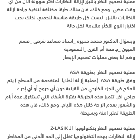
عملية تصحيح النظر بالليزر لإزالة النظارات اكثر سهولة الآن من أي
وقت مضى. ومع ذلك، فان هناك طرقا مختلفة لتنفيذ جراحة ازالة
النظارات بالليزر. ليست كل طريقة مناسبة للجميع، لذلك يجب
اختيار النوع الاكثر ملاءمة لكل حالة
وبسؤال الدكتور محمد حنتيره _استاذ مساعد شرفى _قسم
العيون _جامعة أم القرى _السعودية
وضح لنا بعض عمليات تصحيح الإبصار
عملية تصحيح النظر بطريقة ASA
وفق طريقة ASA (عملية إزالة الخلايا المتقدمة من السطح ) يتم
العلاج في الجزء الخارجي من القرنية دون أي جروح أو أي إجراء
جراحي اخر. تتميز هذه الطريقة بفترة الشفاء التي تستغرق عدة أيام
والشعور بعدم الراحة خلال هذه الأيام. ومع ذلك، فان هذه
الطريقة تعتبر امنة وبسيطة
عملية تصحيح النظر بتكنولوجيا الـ Z-LASIK
إزالة النظارات بهذه التكنولوجيا تقلل إلى الحد الأدنى من المخاطر