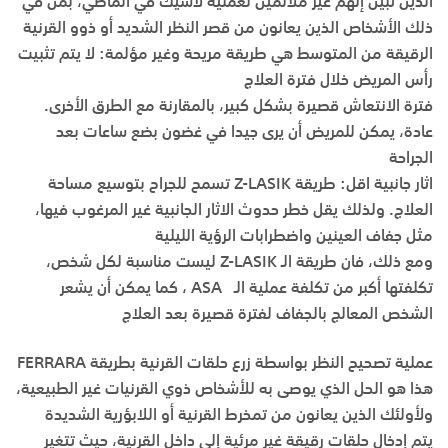
الذين تبين إنهم غير ملائمين لعملية لاسيك في الماضي، بمن في
ذلك الأشخاص الذين يعانون من قصر النظر الشديد أو ذوو القرنية
الرقيقة من المتوسط هي طريقة مريحة وغير مؤلمة: لا يتم تثبيت
رأس المريض خلال فترة العلاج
فترة الانتعاش قصيرة بشكل كبير، بالمقارنة مع الطرق الأخرى.
عادة، يمكن للمريض أن يرى جيدا في غضون بضع ساعات بعد
الجراحة
اثار جانبية اقل: طريقة Z-LASIK تسمح للجراح بتوسيع مساحة
العلاج. ولذلك يقل خطر حدوث الاثار الجانبية غير المرغوب فيها،
مثل جفاف العينين واضطرابات الرؤية الليلية
ومع ذلك، فان طريقة الـ Z-LASIK ليست مناسبة لكل شخص،
تكلفتها أكبر من تكلفة عملية الـ ASA ، كما يمكن أن يشعر
الشخص المعالج بالجفاف لفترة قصيرة بعد العلاج
عملية تصحيح النظر بواسطة زرع حلقات القرنية بطريقة FERRARA
هذا هو الحل الذي يوصى به للأشخاص ذوي القرنيات غير الطبيعية،
ولأولئك الذين يعانون من تمخرط القرنية أو اللابؤرية الشديدة
يتم إدخال حلقات رقيقة غير مرئية إلى داخل القرنية، حيث تتغير