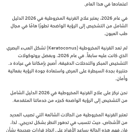
اعتمادها في هذا العام.
في عام 2026، يعتبر
علاج القرنية المخروطية في 2026 الدليل
الشامل من التشخيص إلى الرؤية الواضحة
تطورًا هامًا في مجال
طب العيون.
لم تعد
القرنية المخروطية (Keratoconus)
تشكل العبء البصري
الذي كانت عليه سابقاً. في عام 2026، وبفضل بروتوكولات
التشخيص المبكر والتدخلات الدقيقة، أصبح بإمكاننا في
عيادة د.
حنتيرة بجدة
السيطرة على المرض واستعادة جودة الرؤية بفعالية
وأمان.
نحن نركز على
علاج القرنية المخروطية في 2026 الدليل الشامل
من التشخيص إلى الرؤية الواضحة
كجزء من خدماتنا المتقدمة.
تعتبر القرنية المخروطية من الحالات الشائعة التي تصيب العديد
من الأشخاص، حيث تتسبب في تدهور النظر بشكل تدريجي. لذا،
فإن فهم هذه الحالة يساعد الأفراد على اتخاذ قرارات صحيحة بشأن