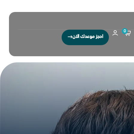
0
احجز موعدك الان