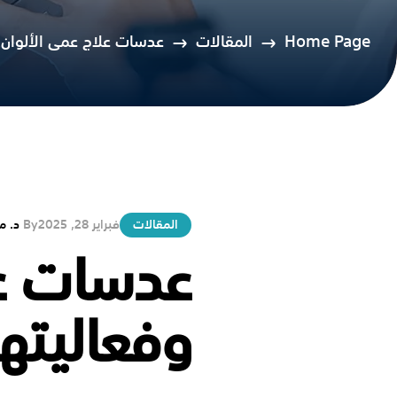
Home Page
المقالات
عدسات علاج عمى الألوان | أ
المقالات
فبراير 28, 2025
By
د. م
عدسات عل
وفعاليتها 