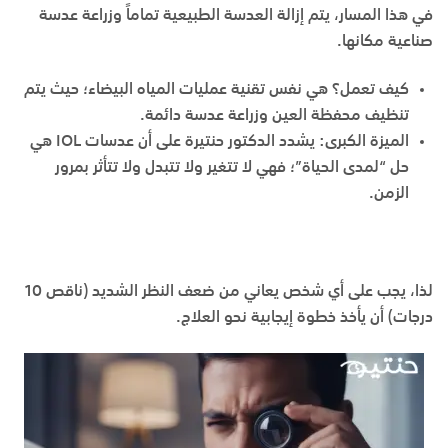
في هذا المسار، يتم إزالة العدسة الطبيعية تماماً وزراعة عدسة
صناعية مكانها.
كيف تعمل؟
هي نفس تقنية عمليات المياه البيضاء؛ حيث يتم
تنظيف محفظة العين وزراعة عدسة دائمة.
الميزة الكبرى
:
يشدد الدكتور حنتيرة على أن عدسات IOL هي
حل “لمدى الحياة”؛ فهي لا تتغير ولا تتبدل ولا تتأثر بمرور
الزمن.
لذا، يجب على أي شخص يعاني من ضعف النظر الشديد (ناقص 10
درجات) أن يأخذ خطوة إيجابية نحو العلاج.