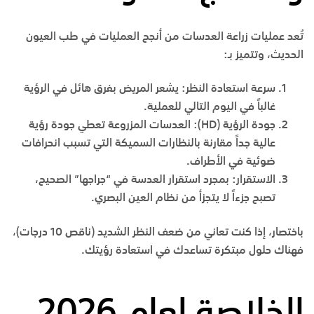
تُعد عمليات زراعة العدسات من أنجح العمليات في طب العيون
الحديث، وتتميز بـ:
سرعة استعادة النظر
:
يشعر المريض بفرق هائل في الرؤية
غالباً في اليوم التالي للعملية.
جودة الرؤية
(HD):
العدسات المزروعة تعطي جودة رؤية
عالية جداً مقارنة بالنظارات السميكة التي تسبب انحرافات
ضوئية في الأطراف.
الاستقرار
:
بمجرد استقرار العدسة في “جراجها” الصحيح،
تصبح جزءاً لا يتجزأ من نظام العين البصري.
باختصار، إذا كنت تعاني من ضعف النظر الشديد (ناقص 10 درجات)،
فهناك حلول مبتكرة تساعدك في استعادة رؤيتك.
الخلاصة لعام 2026