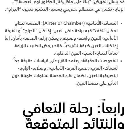
قد يسأل المريض: “بناءً على ماذا يختار الدكتور نوع العدسة؟”.
الإجابة تكمن في مصطلح تشريحي يسميه الدكتور حنتيرة
“
الجراج
“
.
المساحة الأمامية
(Anterior Chamber):
العدسة تحتاج
لمكان “تقف” فيه براحة داخل العين. إذا كان “الجراج” أو الغرفة
الأمامية للعين واسعة وعميقة، يمكن زراعة العدسة بأمان. أما
إذا كانت العين ضيقة تشريحياً، فقد يرفض الطبيب الزراعة
تماماً لحماية أنسجة العين الداخلية.
الفحوصات الدقيقة
:
يعتمد القرار على قياسات دقيقة جداً
لسماكة القرنية، عمق الغرفة الأمامية، وسلامة الزاوية
التصريفية للعين، لضمان بقاء العدسة لسنوات طويلة دون
التأثير على ضغط العين.
رابعاً: رحلة التعافي
والنتائج المتوقعة