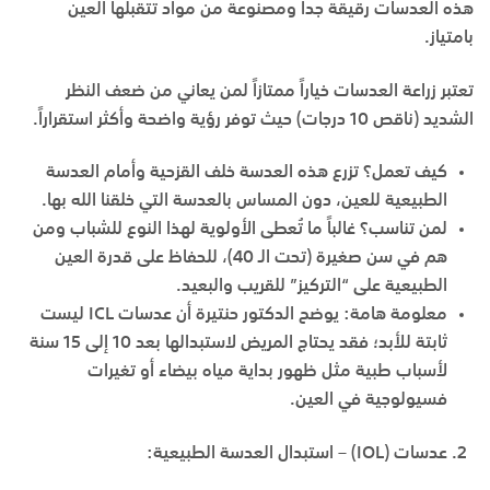
هذه العدسات رقيقة جداً ومصنوعة من مواد تتقبلها العين
بامتياز.
تعتبر زراعة العدسات خياراً ممتازاً لمن يعاني من ضعف النظر
الشديد (ناقص 10 درجات) حيث توفر رؤية واضحة وأكثر استقراراً.
كيف تعمل؟
تزرع هذه العدسة خلف القزحية وأمام العدسة
الطبيعية للعين، دون المساس بالعدسة التي خلقنا الله بها.
لمن تناسب؟
غالباً ما تُعطى الأولوية لهذا النوع للشباب ومن
هم في سن صغيرة (تحت الـ 40)، للحفاظ على قدرة العين
الطبيعية على “التركيز” للقريب والبعيد.
معلومة هامة
:
يوضح الدكتور حنتيرة أن عدسات ICL ليست
ثابتة للأبد؛ فقد يحتاج المريض لاستبدالها بعد 10 إلى 15 سنة
لأسباب طبية مثل ظهور بداية مياه بيضاء أو تغيرات
فسيولوجية في العين.
عدسات
(IOL) –
استبدال العدسة الطبيعية
: