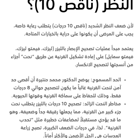
النظر (ناقص 10)؟
لأن ضعف النظر الشديد (ناقص 10 درجات) يتطلب رعاية خاصة،
يجب على المرضى أن يكونوا على دراية بالخيارات المتاحة.
يعتمد مبدأ عمليات تصحيح الإبصار بالليزر (ليزك، فيمتو ليزك،
فيمتو سمايل) على إعادة تشكيل القرنية عن طريق “نحت” أجزاء
من أنسجتها لتصحيح الانكسار.
الحد المسموح
:
يوضح الدكتور محمد حنتيرة أن أقصى حد
آمن لنحت القرنية غالباً ما يكون لتصحيح حوالي 8 درجات
فقط، وذلك للحفاظ على سماكة القرنية وقوتها الحيوية.
مخاطر النحت الزائد
:
تصحيح 10 درجات بالليزر يتطلب نحت
جزء كبير من القرنية، مما يجعلها رقيقة جداً وضعيفة، وهو
ما قد يؤدي مستقبلاً لمضاعفات خطيرة مثل “تحدب
القرنية”. لذا، في درجات الضعف الكبيرة، تصبح زراعة
العدسات هي الحل الأضمن والأكثر أماناً.