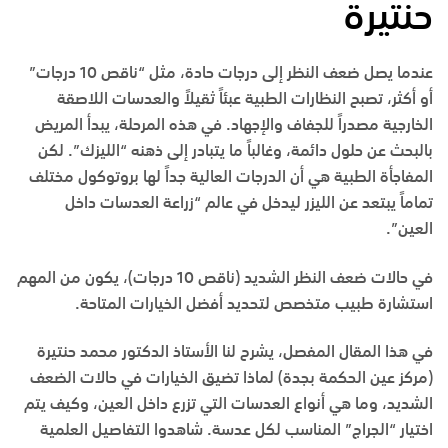
حنتيرة
عندما يصل ضعف النظر إلى درجات حادة، مثل “ناقص 10 درجات”
أو أكثر، تصبح النظارات الطبية عبئاً ثقيلاً والعدسات اللاصقة
الخارجية مصدراً للجفاف والإجهاد. في هذه المرحلة، يبدأ المريض
بالبحث عن حلول دائمة، وغالباً ما يتبادر إلى ذهنه “الليزك”. لكن
المفاجأة الطبية هي أن الدرجات العالية جداً لها بروتوكول مختلف
تماماً يبتعد عن الليزر ليدخل في عالم “زراعة العدسات داخل
العين”.
في حالات ضعف النظر الشديد (ناقص 10 درجات)، يكون من المهم
استشارة طبيب متخصص لتحديد أفضل الخيارات المتاحة.
في هذا المقال المفصل، يشرح لنا
الأستاذ الدكتور محمد حنتيرة
(مركز عين الحكمة بجدة) لماذا تضيق الخيارات في حالات الضعف
الشديد، وما هي أنواع العدسات التي تزرع داخل العين، وكيف يتم
اختيار “الجراج” المناسب لكل عدسة. شاهدوا التفاصيل العلمية