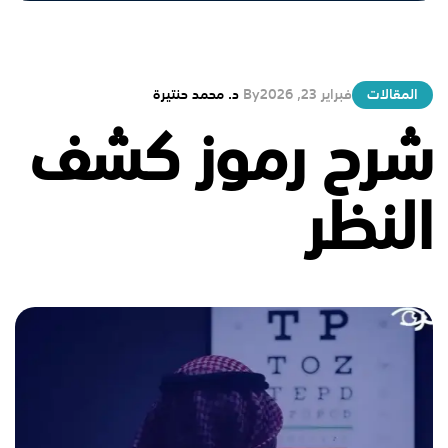
المقالات
فبراير 23, 2026
By
د. محمد حنتيرة
شرح رموز كشف
النظر