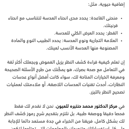
إضافية حيوية، مثل:
منحنى القاعدة: يحدد مدى انحناء العدسة لتتناسب مع انحناء
قرنيتك.
القطر: يحدد العرض الكلي للعدسة.
العلامة التجارية ونوع العدسة: يحدد الطبيب النوع والمادة
المصنوعة منها العدسة الأنسب لعينك.
إن تعلم كيفية قراءة كشف النظر يزيل الغموض ويجعلك أكثر ثقة
في التعامل مع صحة بصرك، هو يمكّنك من طرح الأسئلة الصحيحة
ومعرفة الخيارات المتاحة لك، سواء كانت أفضل أنواع عدسات
النظارات، أحدث تقنيات العدسات اللاصقة، أو ملاءمتك لعمليات
تصحيح النظر بالليزر.
في
مركز الدكتور محمد حنتيره للعيون
، نحن لا نقدم لك فقط
فحصا دقيقا ووصفة طبية، بل نلتزم بتقديم شرح رموز كشف النظر
لك بشكل كامل، فريقنا من الخبراء في جدة مستعد دائما للإجابة
على كل استفساراتك وتزويدك بالمعلومات التي تحتاجها لتكون