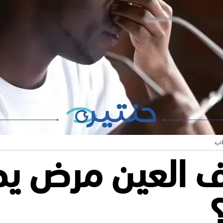
اب
ف العين مرض ي