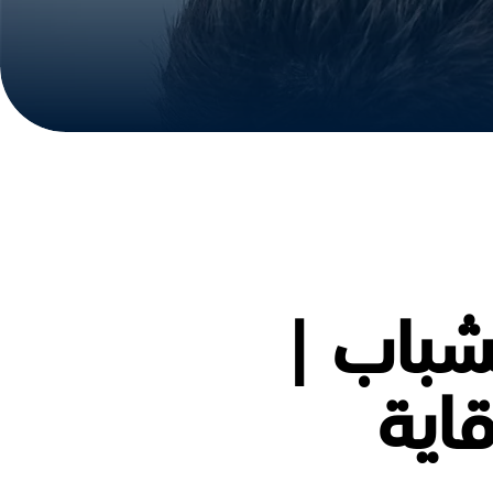
شباب |
اية