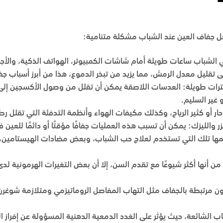
عل جفاف العين عند الشباب مشكلة متنامية:
لشباب ساعات طويلة أمام شاشات الكمبيوتر، الهواتف الذكية، والأجهز
لى تقليل معدل الرمش، مما يزيد من تبخر الدموع، هذا من أبرز أسباب ج
رات طويلة: العدسات اللاصقة يمكن أن تقلل من وصول الأكسجين إلى ال
غير السليم.
حار أو كثير الرياح، وكذلك مكيفات الهواء وأنظمة التدفئة التي تقلل رط
زر والليزك: يمكن أن تسبب هذه العمليات جفافًا مؤقتًا أو دائمًا للعين
مها تلك التي تستخدم لعلاج حب الشباب، وبعض مضادات الهيستامين،
م من أنها أكثر شيوعًا مع تقدم السن، إلا أن بعض التغيرات الهرمونية 
ون مرتبطة بالجفاف مثل التهاب المفاصل الروماتيزمي ومتلازمة شوغرن
 الشائعة، حيث يؤثر على الغدد الدمعية الدهنية المسؤولة عن إفراز ال