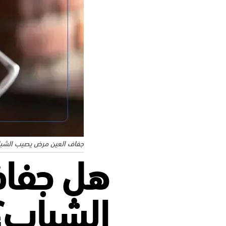
جفاف العين مرض يصيب الشب
هل جفا
الشباب؟