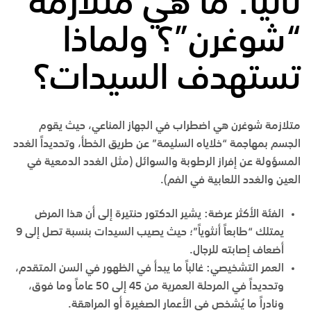
ثانياً: ما هي متلازمة
“شوغرن”؟ ولماذا
تستهدف السيدات؟
متلازمة شوغرن هي اضطراب في الجهاز المناعي، حيث يقوم
الجسم بمهاجمة “خلاياه السليمة” عن طريق الخطأ، وتحديداً الغدد
المسؤولة عن إفراز الرطوبة والسوائل (مثل الغدد الدمعية في
العين والغدد اللعابية في الفم).
الفئة الأكثر عرضة
:
يشير الدكتور حنتيرة إلى أن هذا المرض
يمتلك “طابعاً أنثوياً”؛ حيث يصيب السيدات بنسبة تصل إلى 9
أضعاف إصابته للرجال.
العمر التشخيصي
:
غالباً ما يبدأ في الظهور في السن المتقدم،
وتحديداً في المرحلة العمرية من
45
إلى 50 عاماً
وما فوق،
ونادراً ما يُشخص في الأعمار الصغيرة أو المراهقة.