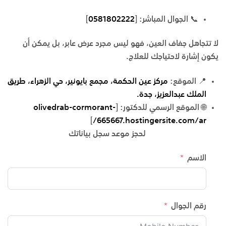
📞
الجوال المباشر
:
[
0581802222
]
لا تتجاهل جفاف العين، فهو ليس مجرد عرض عابر، بل يمكن أن
يكون إشارة لاحتياجك للعلاج.
📍
الموقع
:
مركز عين الحكمة، مجمع بايونير، حي الزهراء، طريق
الملك عبدالعزيز، جدة.
🌐
الموقع الرسمي للدكتور
:
[
olivedrab-cormorant-
]
665667.hostingersite.com/ar/
لحجز موعد سجل بياناتك
الاسم
رقم الجوال