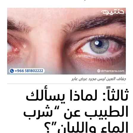
جفاف العين ليس مجرد عرض عابر
ثالثاً: لماذا يسألك
الطبيب عن “شرب
الماء واللبان”؟