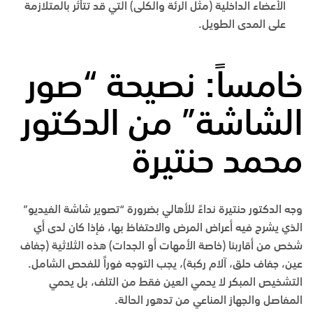
الأعضاء الداخلية (مثل الرئة والكلى) التي قد تتأثر بالمتلازمة
على المدى الطويل.
خامساً: نصيحة “صور
الشاشة” من الدكتور
محمد حنتيرة
وجه الدكتور حنتيرة نداءً للأهالي بضرورة “تصوير شاشة الفيديو”
الذي يشرح فيه أعراض المرض والاحتفاظ بها، فإذا كان لدى أي
شخص من أقاربنا (خاصة الأمهات أو الجدات) هذه الثلاثية (جفاف
عين، جفاف حلق، آلام ركبة)، يجب التوجه فوراً للفحص الشامل.
التشخيص المبكر لا يحمي العين فقط من التلف، بل يحمي
المفاصل والجهاز المناعي من تدهور الحالة.