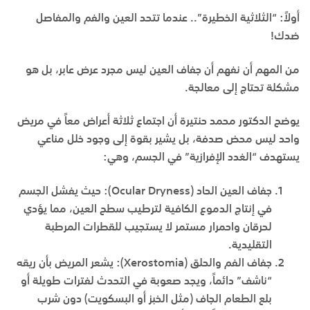
أولاً: “الثلاثية الخطيرة”.. عندما تتحد العين والفم والمفاصل
ضدك
!
من المهم أن نفهم أن جفاف العين ليس مجرد عرض عابر، بل هو
مشكلة تحتاج إلى معالجة.
يوضح الدكتور محمد حنتيرة أن اجتماع ثلاثة أعراض معاً في مريض
واحد ليس محض صدفة، بل يشير بقوة إلى وجود خلل مناعي
يستهدف “الغدد الإفرازية” في الجسم، وهي:
جفاف العين الحاد
(Ocular Dryness):
حيث يفشل الجسم
في إنتاج الدموع الكافية لترطيب سطح العين، مما يؤدي
لحرقان واحمرار مستمر لا يستجيب للقطرات المرطبة
التقليدية.
جفاف الفم والحلق
(Xerostomia):
يشعر المريض بأن ريقه
“ناشف” دائماً، ويجد صعوبة في التحدث لفترات طويلة أو
بلع الطعام الجاف (مثل الخبز أو البسكويت) دون شرب