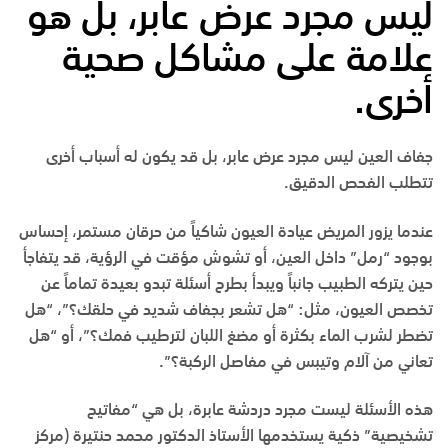
ليس مجرد عرض عابر، بل هو
علامة على مشاكل صحية
أخرى.
جفاف العين ليس مجرد عرض عابر، بل قد يكون له أسباب أخرى
تتطلب الفحص الدقيق.
عندما يزور المريض عيادة العيون شاكياً من حرقان مستمر، إحساس
بوجود “رمل” داخل العين، أو تشوش مؤقت في الرؤية، قد يتفاجأ
حين يتركه الطبيب جانباً ويبدأ بطرح أسئلة تبدو بعيدة تماماً عن
تخصص العيون، مثل: “هل تشعر بجفاف شديد في حلقك؟”، “هل
تضطر لشرب الماء بكثرة أو مضغ اللبان لترطيب فمك؟”، أو “هل
تعاني من آلام وتيبس في مفاصل الركبة؟”.
هذه الأسئلة ليست مجرد دردشة عابرة، بل هي “مفاتيح
تشخيصية” ذكية يستخدمها
الأستاذ الدكتور محمد حنتيرة
(مركز