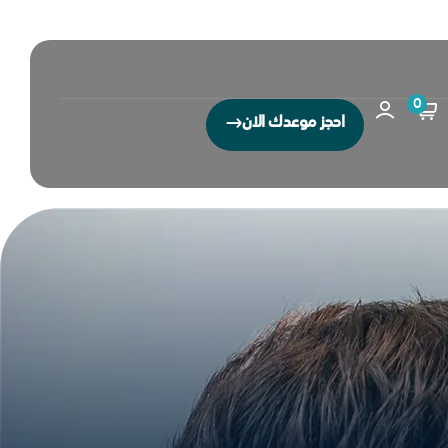
0
احجز موعدك الان