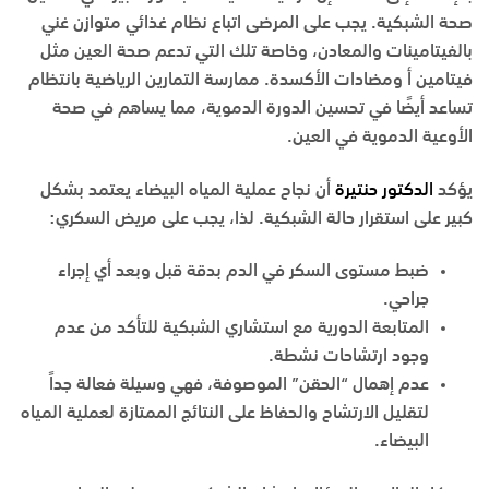
صحة الشبكية. يجب على المرضى اتباع نظام غذائي متوازن غني
بالفيتامينات والمعادن، وخاصة تلك التي تدعم صحة العين مثل
فيتامين أ ومضادات الأكسدة. ممارسة التمارين الرياضية بانتظام
تساعد أيضًا في تحسين الدورة الدموية، مما يساهم في صحة
الأوعية الدموية في العين.
يؤكد
الدكتور حنتيرة
أن نجاح عملية المياه البيضاء يعتمد بشكل
كبير على استقرار حالة الشبكية. لذا، يجب على مريض السكري:
ضبط مستوى السكر في الدم بدقة قبل وبعد أي إجراء
جراحي.
المتابعة الدورية مع استشاري الشبكية للتأكد من عدم
وجود ارتشاحات نشطة.
عدم إهمال “الحقن” الموصوفة، فهي وسيلة فعالة جداً
لتقليل الارتشاح والحفاظ على النتائج الممتازة لعملية المياه
البيضاء.