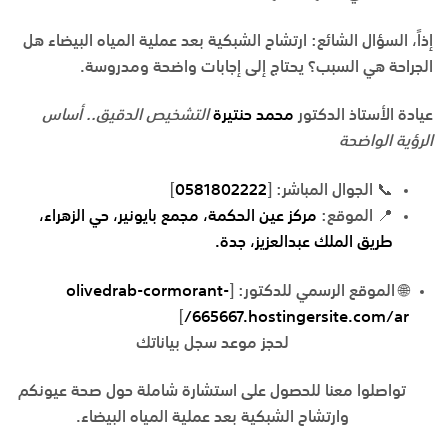
إذاً، السؤال الشائع: ارتشاح الشبكية بعد عملية المياه البيضاء هل
الجراحة هي السبب؟ يحتاج إلى إجابات واضحة ومدروسة.
عيادة الأستاذ الدكتور
محمد حنتيرة
التشخيص الدقيق.. أساس
الرؤية الواضحة
📞
الجوال المباشر:
[
0581802222
]
📍
الموقع:
مركز عين الحكمة، مجمع بايونير، حي الزهراء،
طريق الملك عبدالعزيز، جدة.
🌐
الموقع الرسمي للدكتور:
[
olivedrab-cormorant-
]
665667.hostingersite.com/ar/
لحجز موعد سجل بياناتك
تواصلوا معنا للحصول على استشارة شاملة حول صحة عيونكم
وارتشاح الشبكية بعد عملية المياه البيضاء.